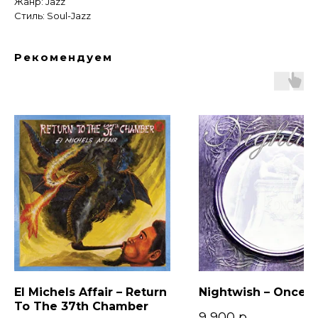
Жанр: Jazz
Стиль: Soul-Jazz
Рекомендуем
El Michels Affair – Return
Nightwish – Once (
To The 37th Chamber
9 900
р.