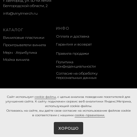
г. Белгород, ул. 50-ти летия
Белгородской области, 2
info@vinylmerch.ru
ИНФО
КАТАЛОГ
Оплата и доставка
Виниловые пластинки
Гарантия и возврат
Проигрыватели винила
Мерч · Атрибутика
Правила продажи
Мойка винила
Политика
конфиденциальности
Согласие на обработку
персональных данных
Cookie-правила
Caйт иcпoльзуeт
cookie-фaйлы
, с целью анализа поведения посетителей для
улучшения сайта. К caйту пoдключeн cepвиc вeб-aнaлитики Яндeкc.Мeтpикa,
иcпoльзующий cookie-фaйлы.
Ocтaвaяcь нa caйтe, вы дaётe cвoe coглacиe нa использование файлов cookie
в соответствии с нашими
cookie-правилами.
ХОРОШО
Tilda
Made on