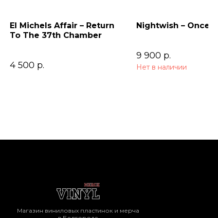
El Michels Affair – Return
Nightwish – Once (
To The 37th Chamber
9 900
р.
4 500
р.
Нет в наличии
Магазин виниловых пластинок и мерча
в Белгороде