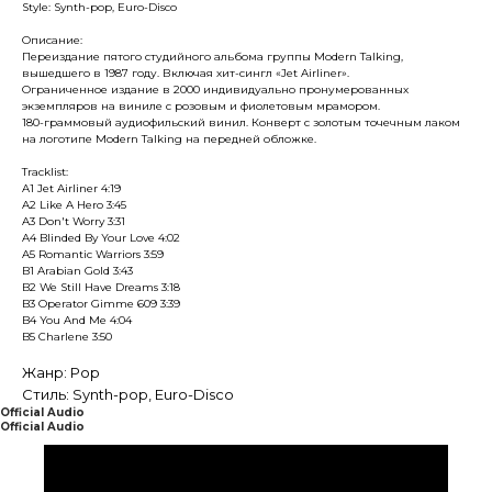
Style: Synth-pop, Euro-Disco
Описание:
Переиздание пятого студийного альбома группы Modern Talking,
вышедшего в 1987 году. Включая хит-сингл «Jet Airliner».
Ограниченное издание в 2000 индивидуально пронумерованных
экземпляров на виниле с розовым и фиолетовым мрамором.
180-граммовый аудиофильский винил. Конверт с золотым точечным лаком
на логотипе Modern Talking на передней обложке.
Tracklist:
A1 Jet Airliner 4:19
A2 Like A Hero 3:45
A3 Don't Worry 3:31
A4 Blinded By Your Love 4:02
A5 Romantic Warriors 3:59
B1 Arabian Gold 3:43
B2 We Still Have Dreams 3:18
B3 Operator Gimme 609 3:39
B4 You And Me 4:04
B5 Charlene 3:50
Жанр: Pop
Стиль: Synth-pop, Euro-Disco
Official Audio
Official Audio