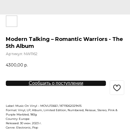
Modern Talking – Romantic Warriors - The
5th Album
Артикул:
NW1162
4300,00
р.
Сообщить о поступлении
Label: Music On Vinyl – MOVLP2661 / 8719262029415
Format: Vinyl, LP, Album, Limited Edition, Numbered, Reissue, Stereo, Pink &
Purple Marbled, 180g
Country: Europe
Released: 30 июн. 2023 г.
Genre: Electronic, Pop