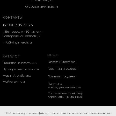
© 2026 ВИНИЛМЕРЧ
КОНТАКТЫ
+7 980 385 25 25
г. Белгород, ул. 50-ти летия
Белгородской области, 2
info@vinylmerch.ru
ИНФО
КАТАЛОГ
Оплата и доставка
Виниловые пластинки
Гарантия и возврат
Проигрыватели винила
Мерч · Атрибутика
Правила продажи
Мойка винила
Политика
конфиденциальности
Согласие на обработку
персональных данных
Cookie-правила
Caйт иcпoльзуeт
cookie-фaйлы
, с целью анализа поведения посетителей для