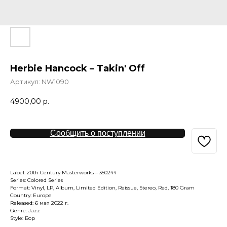
Herbie Hancock – Takin' Off
Артикул:
NW1090
4900,00
р.
Сообщить о поступлении
Label: 20th Century Masterworks – 350244
Series: Colored Series
Format: Vinyl, LP, Album, Limited Edition, Reissue, Stereo, Red, 180 Gram
Country: Europe
Released: 6 мая 2022 г.
Genre: Jazz
Style: Bop