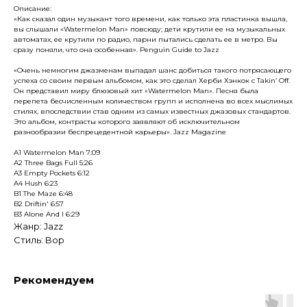
Описание:
«Как сказал один музыкант того времени, как только эта пластинка вышла,
вы слышали «Watermelon Man» повсюду; дети крутили ее на музыкальных
автоматах, ее крутили по радио, парни пытались сделать ее в метро. Вы
сразу поняли, что она особенная». Penguin Guide to Jazz
«Очень немногим джазменам выпадал шанс добиться такого потрясающего
успеха со своим первым альбомом, как это сделал Херби Хэнкок с Takin’ Off.
Он представил миру блюзовый хит «Watermelon Man». Песня была
перепета бесчисленным количеством групп и исполнена во всех мыслимых
стилях, впоследствии став одним из самых известных джазовых стандартов.
Это альбом, контрасты которого заявляют об исключительном
разнообразии беспрецедентной карьеры». Jazz Magazine
A1 Watermelon Man 7:09
A2 Three Bags Full 5:26
A3 Empty Pockets 6:12
A4 Hush 6:23
B1 The Maze 6:48
B2 Driftin' 6:57
B3 Alone And I 6:29
Жанр: Jazz
Стиль: Bop
Рекомендуем