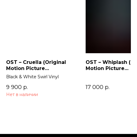
OST – Cruella (Original
OST – Whiplash (Or
Motion Picture
Motion Picture
Soundtrack) 2LP
Soundtrack)
Black & White Swirl Vinyl
9 900
р.
17 000
р.
Нет в наличии