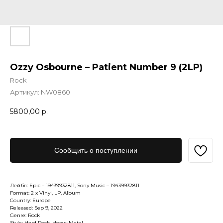
Ozzy Osbourne – Patient Number 9 (2LP)
Rock
Артикул:
NW0860
5800,00
р.
Сообщить о поступлении
Лейбл: Epic – 19439932811, Sony Music – 19439932811
Format: 2 x Vinyl, LP, Album
Country: Europe
Released: Sep 9, 2022
Genre: Rock
Style: Hard Rock, Heavy Metal