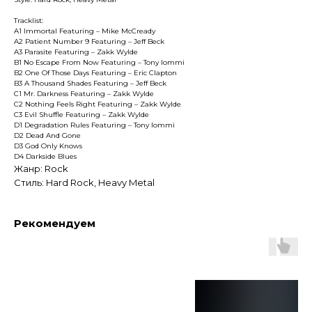
Tracklist:
A1 Immortal Featuring – Mike McCready
A2 Patient Number 9 Featuring – Jeff Beck
A3 Parasite Featuring – Zakk Wylde
B1 No Escape From Now Featuring – Tony Iommi
B2 One Of Those Days Featuring – Eric Clapton
B3 A Thousand Shades Featuring – Jeff Beck
C1 Mr. Darkness Featuring – Zakk Wylde
C2 Nothing Feels Right Featuring – Zakk Wylde
C3 Evil Shuffle Featuring – Zakk Wylde
D1 Degradation Rules Featuring – Tony Iommi
D2 Dead And Gone
D3 God Only Knows
D4 Darkside Blues
Жанр: Rock
Стиль: Hard Rock, Heavy Metal
Рекомендуем