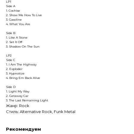
LP1
Side A
1. Cochise
2. Show Me How To Live
3. Gasoline
4. What You Are
Side B
1. Like A Stone
2. Set It Off
3. Shadow On The Sun
LP2
Side C
1. I Am The Highway
2. Exploder
3. Hypnotize
4. Bring Em Back Alive
Side D
1. Light My Way
2. Getaway Car
3. The Last Remaining Light
Жанр: Rock
Стиль: Alternative Rock, Funk Metal
Рекомендуем