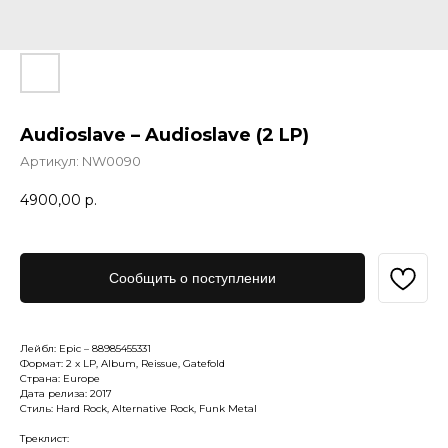
Audioslave – Audioslave (2 LP)
Артикул:
NW0090
4900,00
р.
Сообщить о поступлении
Лейбл: Epic – 88985455331
Формат: 2 x LP, Album, Reissue, Gatefold
Страна: Europe
Дата релиза: 2017
Стиль: Hard Rock, Alternative Rock, Funk Metal
Треклист: