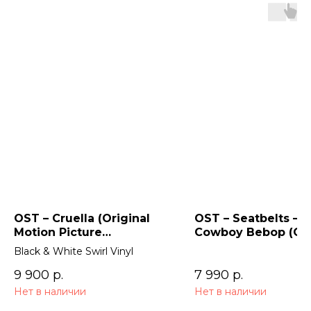
OST – Cruella (Original
OST – Seatbelts –
Motion Picture
Cowboy Bebop (Ori
Soundtrack) 2LP
Series Soundtrack)
Black & White Swirl Vinyl
9 900
р.
7 990
р.
Нет в наличии
Нет в наличии