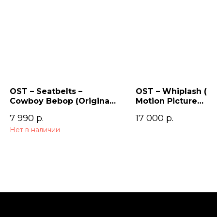
OST – Seatbelts –
OST – Whiplash (Or
Cowboy Bebop (Original
Motion Picture
Series Soundtrack) 2LP
Soundtrack)
7 990
р.
17 000
р.
Нет в наличии