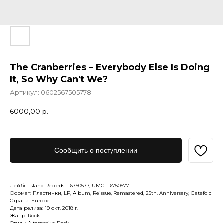
The Cranberries – Everybody Else Is Doing
It, So Why Can't We?
Артикул:
0602567505778
6000,00
р.
Сообщить о поступлении
Лейбл: Island Records – 6750577, UMC – 6750577
Формат: Пластинки, LP, Album, Reissue, Remastered, 25th. Anniversary, Gatefold
Страна: Europe
Дата релиза: 19 окт. 2018 г.
Жанр: Rock
Стиль: Alternative Rock