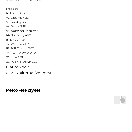
Tracklist:
A1 I Still Do 3:16
A2 Dreams 4:32
A3 Sunday 3:30
A4 Pretty 2:16
A5 Waltzing Back 3:37
A6 Not Sorry 4:20
B1 Linger 4:34
B2 Wanted 2:07
B3 Still Can't ... 3:40
B4 I Will Always 2:42
B5 How 2:51
B6 Put Me Down 3:32
Жанр: Rock
Стиль: Alternative Rock
Рекомендуем