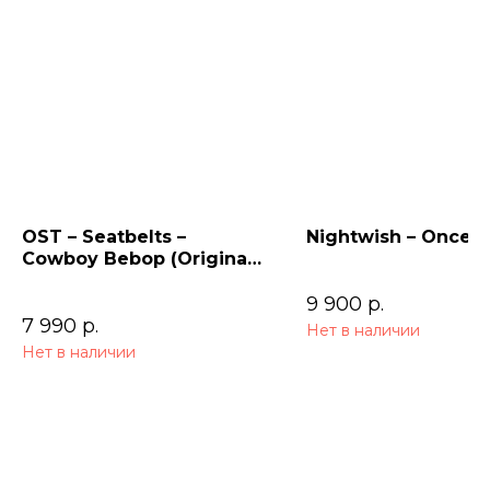
OST – Seatbelts –
Nightwish – Once (
Cowboy Bebop (Original
Series Soundtrack) 2LP
9 900
р.
7 990
р.
Нет в наличии
Нет в наличии