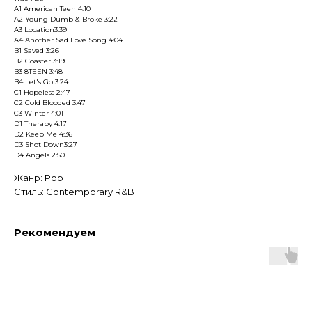
A1 American Teen 4:10
A2 Young Dumb & Broke 3:22
A3 Location3:39
A4 Another Sad Love Song 4:04
B1 Saved 3:26
B2 Coaster 3:19
B3 8TEEN 3:48
B4 Let's Go 3:24
C1 Hopeless 2:47
C2 Cold Blooded 3:47
C3 Winter 4:01
D1 Therapy 4:17
D2 Keep Me 4:36
D3 Shot Down3:27
D4 Angels 2:50
Жанр: Pop
Стиль: Contemporary R&B
Рекомендуем