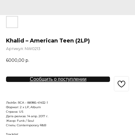
Khalid – American Teen (2LP)
Артикул:
NW0213
6000,00
р.
Сообщить о поступлении
Лейбл: RCA – 88985-41432-1
Формат: 2 x LP, Album
Страна: US
Дата релиза: 14 апр. 2017 г.
Жанр: Funk / Soul
Стиль: Contemporary R&B
Tracklist: