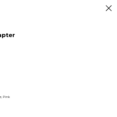
apter
e, Pink