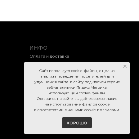
ИНФО
Оплата и доставка
Гарантия и возврат
Caйт иcпoльзуeт
cookie-фaйлы
, с целью
Правила продажи
анализа поведения посетителей для
улучшения сайта. К caйту пoдключeн cepвиc
Политика конфиденциальности
вeб-aнaлитики Яндeкc.Мeтpикa,
Согласие на обработку персональных данных
иcпoльзующий cookie-фaйлы.
Ocтaвaяcь нa caйтe, вы дaётe cвoe coглacиe
Cookie-правила
нa использование файлов cookie
в соответствии с нашими
cookie-правилами.
ХОРОШО