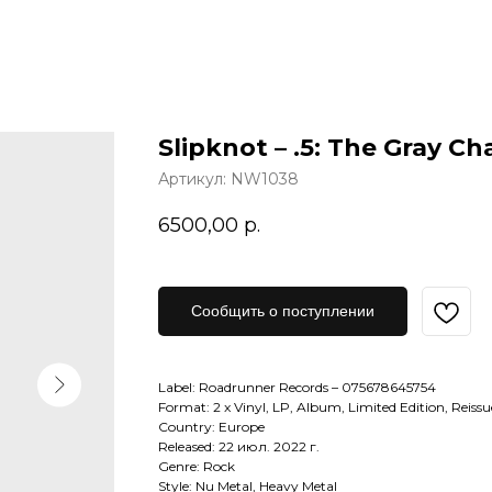
Slipknot – .5: The Gray Ch
Артикул:
NW1038
6500,00
р.
Сообщить о поступлении
Label: Roadrunner Records – 075678645754
Format: 2 x Vinyl, LP, Album, Limited Edition, Reissu
Country: Europe
Released: 22 июл. 2022 г.
Genre: Rock
Style: Nu Metal, Heavy Metal