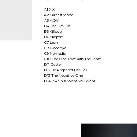
A1 XIX
A2 Sarcastrophe
A3 AOV
B4 The Devil In I
B5 Killpop
B6 Skeptic
C7 Lech
C8 Goodbye
C9 Nomadic
C10 The One That Kills The Least
D11 Custer
D12 Be Prepared For Hell
D13 The Negative One
D14 If Rain Is What You Want