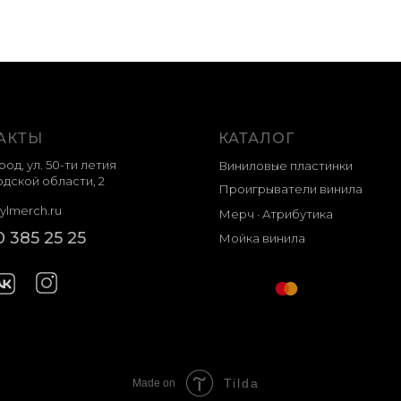
АКТЫ
КАТАЛОГ
род, ул. 50-ти летия
Виниловые пластинки
дской области, 2
Проигрыватели винила
ylmerch.ru
Мерч · Атрибутика
0 385 25 25
Мойка винила
Tilda
Made on