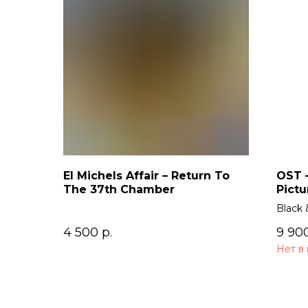
El Michels Affair – Return To
OST –
The 37th Chamber
Pictu
Black 
4 500
р.
9 90
Нет в