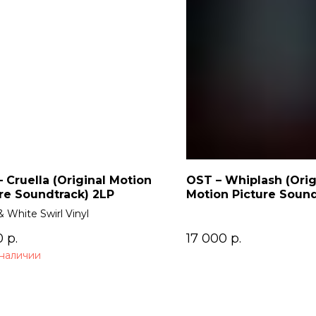
 Cruella (Original Motion
OST – Whiplash (Orig
re Soundtrack) 2LP
Motion Picture Sound
& White Swirl Vinyl
0
р.
17 000
р.
 наличии