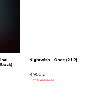
inal
Nightwish – Once (2 LP)
track)
9 900
р.
Нет в наличии