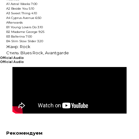
A1 Astral Weeks 7:00
A2 Beside You 5:10
A3 Sweet Thing 4:10
A4 Cyprus Avenue 6:50
Afterwards
B1 Young Lovers Do 3:10
B2 Madame George 9:25
B3 Ballerina 7:00
B4 Slim Slow Slider 3:20
Жанр: Rock
Стиль: Blues Rock, Avantgarde
Official Audio
Official Audio
Рекомендуем