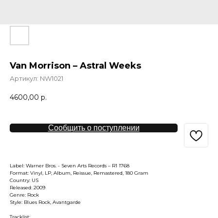
Van Morrison – Astral Weeks
Артикул:
NW1021
4600,00
р.
Сообщить о поступлении
Label: Warner Bros. - Seven Arts Records – R1 1768
Format: Vinyl, LP, Album, Reissue, Remastered, 180 Gram
Country: US
Released: 2009
Genre: Rock
Style: Blues Rock, Avantgarde
Tracklist: