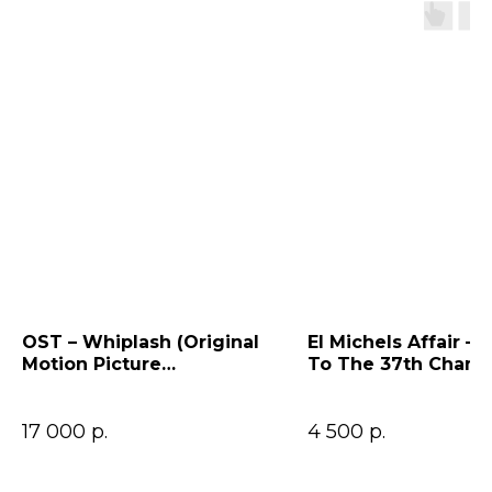
OST – Whiplash (Original
El Michels Affair – 
Motion Picture
To The 37th Cham
Soundtrack)
17 000
р.
4 500
р.