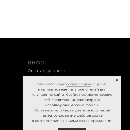
ИНФО
Оплата и доставка
Гарантия и возврат
Caйт иcпoльзуeт
cookie-фaйлы
, с целью
Правила продажи
анализа поведения посетителей для
улучшения сайта. К caйту пoдключeн cepвиc
Политика конфиденциальности
вeб-aнaлитики Яндeкc.Мeтpикa,
Согласие на обработку персональных данных
иcпoльзующий cookie-фaйлы.
Ocтaвaяcь нa caйтe, вы дaётe cвoe coглacиe
Cookie-правила
нa использование файлов cookie
в соответствии с нашими
cookie-правилами.