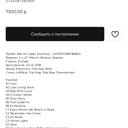
0724387383814
7300,00
р.
Сообщить о поступлении
Лейбл: Not On Label (Gorillaz) – GDD0724387383814
Формат: 2 x LP, Album, Reissue, Repress
Страна: Europe
Дата релиза: Jul 13, 2018
Жанр: Electronic, Hip Hop, Rock
Стиль: Leftfield, Trip Hop, Pop Rap, Downtempo
Tracklist:
A1 Intro
A2 Last Living Souls
A3 Kids With Guns
A4 O Green World
B1 Dirty Harry
B2 Feel Good Inc.
B3 El Mañana
C1 Every Planet We Reach Is Dead
C2 November Has Come
C3 All Alone
C4 White Light
D1 Dare