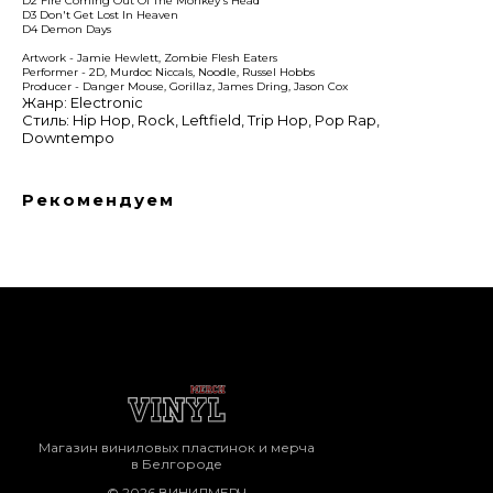
D2 Fire Coming Out Of The Monkey's Head
D3 Don't Get Lost In Heaven
D4 Demon Days
Artwork - Jamie Hewlett, Zombie Flesh Eaters
Performer - 2D, Murdoc Niccals, Noodle, Russel Hobbs
Producer - Danger Mouse, Gorillaz, James Dring, Jason Cox
Жанр: Electronic
Стиль: Hip Hop, Rock, Leftfield, Trip Hop, Pop Rap,
Downtempo
Рекомендуем
Магазин виниловых пластинок и мерча
в Белгороде
© 2026 ВИНИЛМЕРЧ