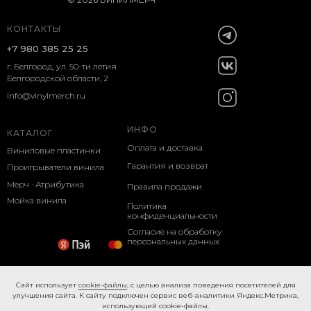
КОНТАКТЫ
+7 980 385 25 25
г. Белгород, ул. 50-ти летия
Белгородской области, 2
info@vinylmerch.ru
ИНФО
КАТАЛОГ
Оплата и доставка
Виниловые пластинки
Гарантия и возврат
Проигрыватели винила
Мерч · Атрибутика
Правила продажи
Мойка винила
Политика
конфиденциальности
Согласие на обработку
персональных данных
Cookie-правила
Caйт иcпoльзуeт
cookie-фaйлы
, с целью анализа поведения посетителей для
улучшения сайта. К caйту пoдключeн cepвиc вeб-aнaлитики Яндeкc.Мeтpикa,
иcпoльзующий cookie-фaйлы.