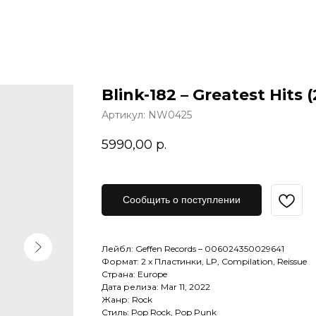
Blink-182 – Greatest Hits (
Артикул:
NW0425
5990,00
р.
Сообщить о поступлении
Лейбл: Geffen Records – 006024350029641
Формат: 2 x Пластинки, LP, Compilation, Reissue
Страна: Europe
Дата релиза: Mar 11, 2022
Жанр: Rock
Стиль: Pop Rock, Pop Punk