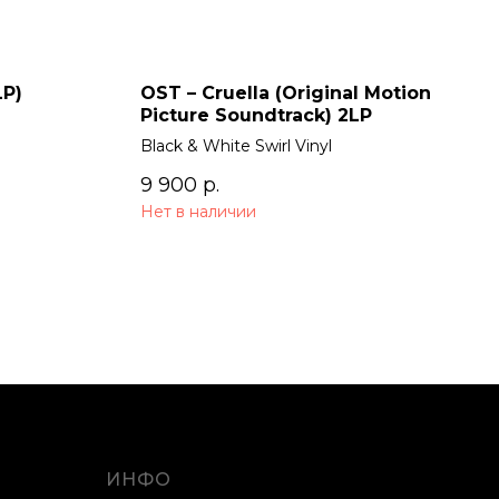
LP)
OST – Cruella (Original Motion
Picture Soundtrack) 2LP
Black & White Swirl Vinyl
9 900
р.
Нет в наличии
ИНФО