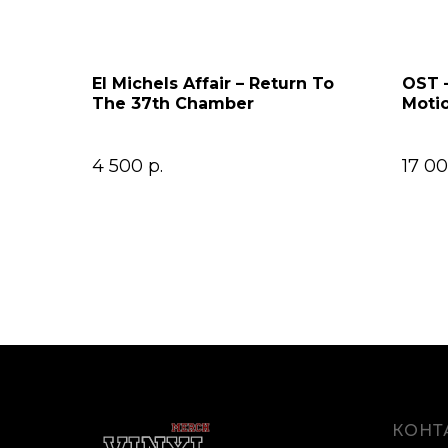
El Michels Affair – Return To
OST –
The 37th Chamber
Motio
4 500
р.
17 0
КОНТ