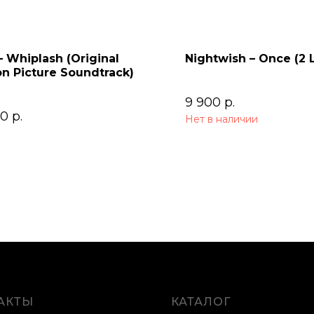
 Whiplash (Original
Nightwish – Once (2 
n Picture Soundtrack)
9 900
р.
00
р.
Нет в наличии
АКТЫ
КАТАЛОГ