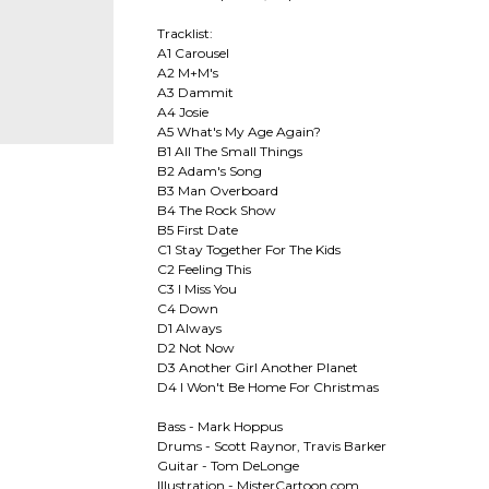
Tracklist:
A1 Carousel
A2 M+M's
A3 Dammit
A4 Josie
A5 What's My Age Again?
B1 All The Small Things
B2 Adam's Song
B3 Man Overboard
B4 The Rock Show
B5 First Date
C1 Stay Together For The Kids
C2 Feeling This
C3 I Miss You
C4 Down
D1 Always
D2 Not Now
D3 Another Girl Another Planet
D4 I Won't Be Home For Christmas
Bass - Mark Hoppus
Drums - Scott Raynor, Travis Barker
Guitar - Tom DeLonge
Illustration - MisterCartoon.com