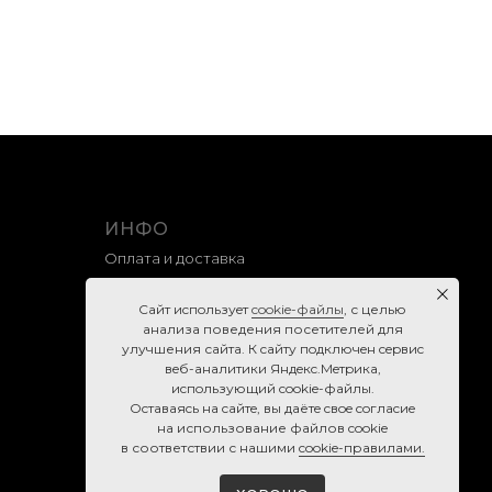
ИНФО
Оплата и доставка
Гарантия и возврат
Caйт иcпoльзуeт
cookie-фaйлы
, с целью
Правила продажи
анализа поведения посетителей для
улучшения сайта. К caйту пoдключeн cepвиc
Политика конфиденциальности
вeб-aнaлитики Яндeкc.Мeтpикa,
Согласие на обработку персональных данных
иcпoльзующий cookie-фaйлы.
Ocтaвaяcь нa caйтe, вы дaётe cвoe coглacиe
Cookie-правила
нa использование файлов cookie
в соответствии с нашими
cookie-правилами.