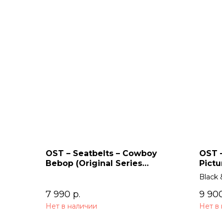
OST – Seatbelts – Cowboy
OST –
Bebop (Original Series
Pictu
Soundtrack) 2LP
Black 
7 990
р.
9 90
Нет в наличии
Нет в