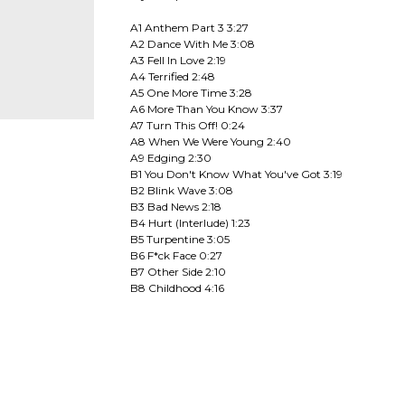
A1 Anthem Part 3 3:27
A2 Dance With Me 3:08
A3 Fell In Love 2:19
A4 Terrified 2:48
A5 One More Time 3:28
A6 More Than You Know 3:37
A7 Turn This Off! 0:24
A8 When We Were Young 2:40
A9 Edging 2:30
B1 You Don't Know What You've Got 3:19
B2 Blink Wave 3:08
B3 Bad News 2:18
B4 Hurt (Interlude) 1:23
B5 Turpentine 3:05
B6 F*ck Face 0:27
B7 Other Side 2:10
B8 Childhood 4:16