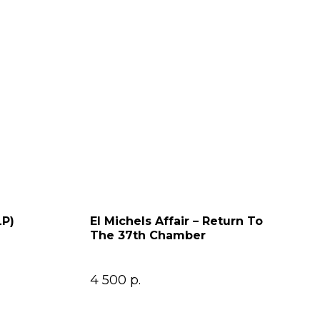
LP)
El Michels Affair – Return To
The 37th Chamber
4 500
р.