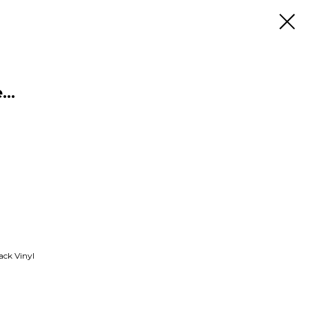
e…
ack Vinyl