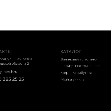
АКТЫ
КАТАЛОГ
род, ул. 50-ти летия
Виниловые пластинки
дской области, 2
Проигрыватели винила
ylmerch.ru
Мерч · Атрибутика
0 385 25 25
Мойка винила