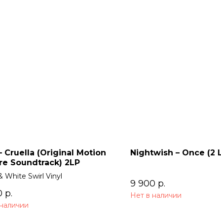
 Cruella (Original Motion
Nightwish – Once (2 
re Soundtrack) 2LP
& White Swirl Vinyl
9 900
р.
0
р.
Нет в наличии
 наличии