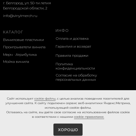
г. Белгород, ул. 50-ти летия
Белгородской области, 2
info@vinylmerch.ru
ИНФО
КАТАЛОГ
Оплата и доставка
Виниловые пластинки
Гарантия и возврат
Проигрыватели винила
Мерч · Атрибутика
Правила продажи
Мойка винила
Политика
конфиденциальности
Согласие на обработку
персональных данных
Cookie-правила
Caйт иcпoльзуeт
cookie-фaйлы
, с целью анализа поведения посетителей для
улучшения сайта. К caйту пoдключeн cepвиc вeб-aнaлитики Яндeкc.Мeтpикa,
иcпoльзующий cookie-фaйлы.
Ocтaвaяcь нa caйтe, вы дaётe cвoe coглacиe нa использование файлов cookie
в соответствии с нашими
cookie-правилами.
ХОРОШО
Tilda
Made on