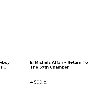
owboy
El Michels Affair – Return To
es
The 37th Chamber
4 500
р.