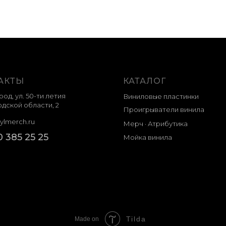
АКТЫ
КАТАЛОГ
род, ул. 50-ти летия
Виниловые пластинки
дской области, 2
Проигрыватели винила
ylmerch.ru
Мерч · Атрибутика
0 385 25 25
Мойка винила
Tilda
Made on