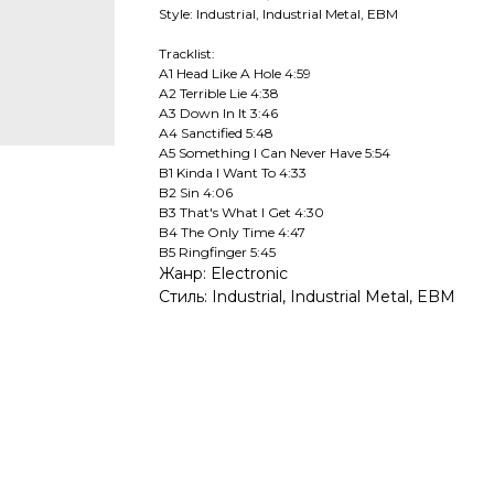
Style: Industrial, Industrial Metal, EBM
Tracklist:
A1 Head Like A Hole 4:59
A2 Terrible Lie 4:38
A3 Down In It 3:46
A4 Sanctified 5:48
A5 Something I Can Never Have 5:54
B1 Kinda I Want To 4:33
B2 Sin 4:06
B3 That's What I Get 4:30
B4 The Only Time 4:47
B5 Ringfinger 5:45
Жанр: Electronic
Стиль: Industrial, Industrial Metal, EBM