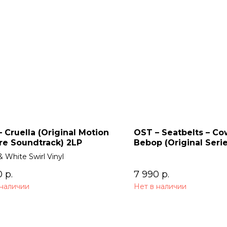
 Cruella (Original Motion
OST – Seatbelts – C
re Soundtrack) 2LP
Bebop (Original Seri
Soundtrack) 2LP
& White Swirl Vinyl
0
р.
7 990
р.
 наличии
Нет в наличии