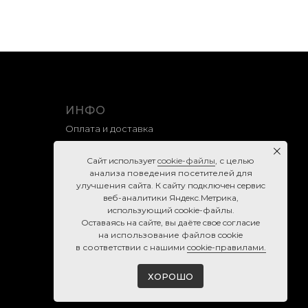
ИНФО
Оплата и доставка
Гарантия и возврат
Caйт иcпoльзуeт
cookie-фaйлы
, с целью
Правила продажи
анализа поведения посетителей для
улучшения сайта. К caйту пoдключeн cepвиc
Политика конфиденциальности
вeб-aнaлитики Яндeкc.Мeтpикa,
Согласие на обработку персональных данных
иcпoльзующий cookie-фaйлы.
Ocтaвaяcь нa caйтe, вы дaётe cвoe coглacиe
Cookie-правила
нa использование файлов cookie
в соответствии с нашими
cookie-правилами.
ХОРОШО