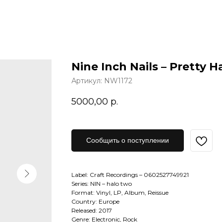
Nine Inch Nails – Pretty 
Артикул:
NW1172
5000,00
р.
Сообщить о поступлении
Label: Craft Recordings – 0602527749921
Series: NIN – halo two
Format: Vinyl, LP, Album, Reissue
Country: Europe
Released: 2017
Genre: Electronic, Rock