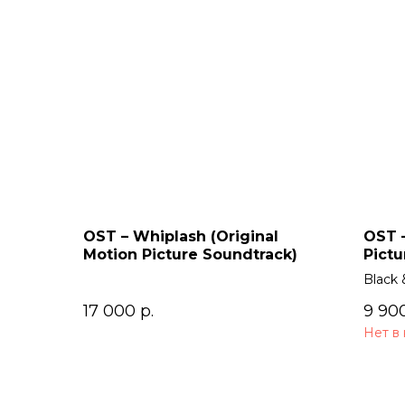
OST – Whiplash (Original
OST –
Motion Picture Soundtrack)
Pictu
Black 
17 000
р.
9 90
Нет в