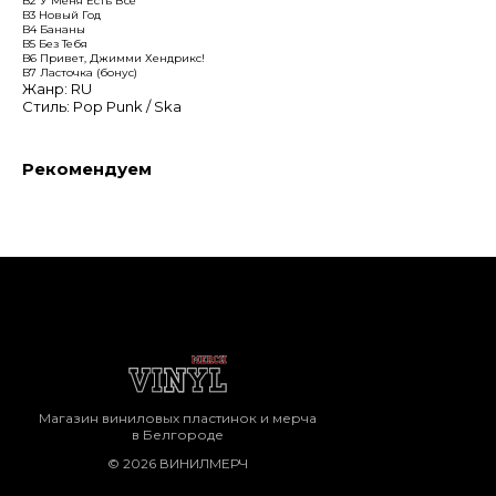
B2 У Меня Есть Всё
B3 Новый Год
B4 Бананы
B5 Без Тебя
B6 Привет, Джимми Хендрикс!
B7 Ласточка (бонус)
Жанр: RU
Стиль: Pop Punk / Ska
Рекомендуем
Магазин виниловых пластинок и мерча
в Белгороде
© 2026 ВИНИЛМЕРЧ