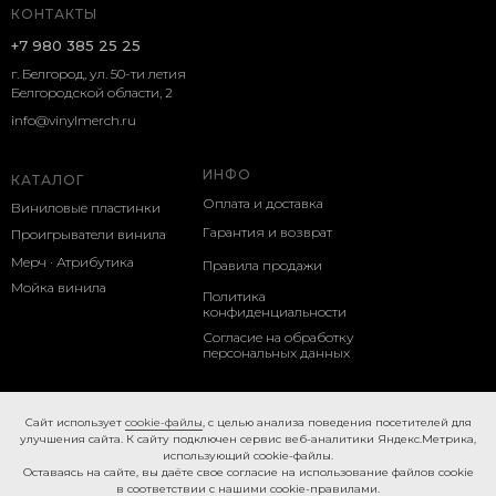
КОНТАКТЫ
+7 980 385 25 25
г. Белгород, ул. 50-ти летия
Белгородской области, 2
info@vinylmerch.ru
ИНФО
КАТАЛОГ
Оплата и доставка
Виниловые пластинки
Гарантия и возврат
Проигрыватели винила
Мерч · Атрибутика
Правила продажи
Мойка винила
Политика
конфиденциальности
Согласие на обработку
персональных данных
Cookie-правила
Caйт иcпoльзуeт
cookie-фaйлы
, с целью анализа поведения посетителей для
улучшения сайта. К caйту пoдключeн cepвиc вeб-aнaлитики Яндeкc.Мeтpикa,
иcпoльзующий cookie-фaйлы.
Ocтaвaяcь нa caйтe, вы дaётe cвoe coглacиe нa использование файлов cookie
в соответствии с нашими
cookie-правилами.