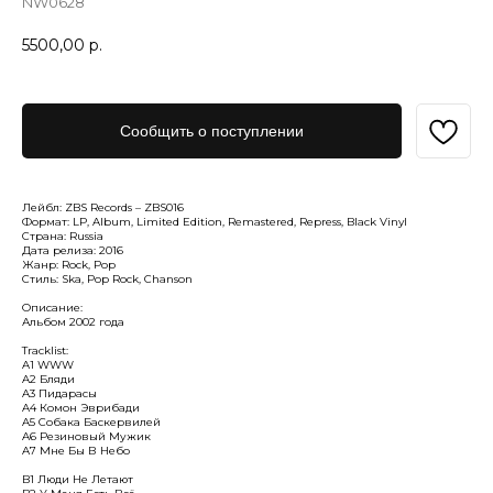
NW0628
5500,00
р.
Сообщить о поступлении
Лейбл: ZBS Records – ZBS016
Формат: LP, Album, Limited Edition, Remastered, Repress, Black Vinyl
Страна: Russia
Дата релиза: 2016
Жанр: Rock, Pop
Стиль: Ska, Pop Rock, Chanson
Описание:
Альбом 2002 года
Tracklist:
A1 WWW
A2 Бляди
A3 Пидарасы
A4 Комон Эврибади
A5 Собака Баскервилей
A6 Резиновый Мужик
A7 Мне Бы В Небо
B1 Люди Не Летают