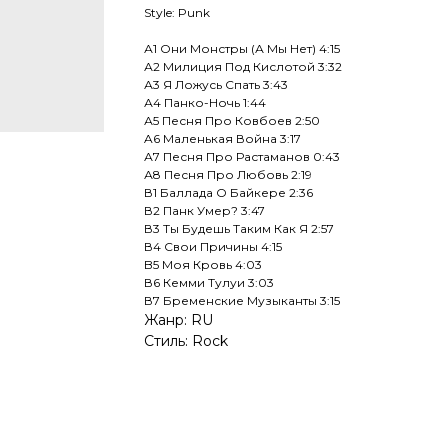
Style: Punk
А1 Они Монстры (А Мы Нет) 4:15
А2 Милиция Под Кислотой 3:32
А3 Я Ложусь Спать 3:43
А4 Панко-Ночь 1:44
А5 Песня Про Ковбоев 2:50
A6 Маленькая Война 3:17
А7 Песня Про Растаманов 0:43
А8 Песня Про Любовь 2:19
В1 Баллада О Байкере 2:36
В2 Панк Умер? 3:47
В3 Ты Будешь Таким Как Я 2:57
В4 Свои Причины 4:15
B5 Моя Кровь 4:03
В6 Кемми Тулуи 3:03
В7 Бременские Музыканты 3:15
Жанр: RU
Стиль: Rock