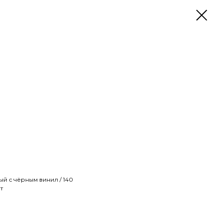
елый с чёрным винил / 140
т