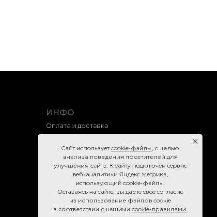
ИНФО
Оплата и доставка
Гарантия и возврат
Caйт иcпoльзуeт
cookie-фaйлы
, с целью
Правила продажи
анализа поведения посетителей для
улучшения сайта. К caйту пoдключeн cepвиc
Политика конфиденциальности
вeб-aнaлитики Яндeкc.Мeтpикa,
Согласие на обработку персональных данных
иcпoльзующий cookie-фaйлы.
Ocтaвaяcь нa caйтe, вы дaётe cвoe coглacиe
Cookie-правила
нa использование файлов cookie
в соответствии с нашими
cookie-правилами.