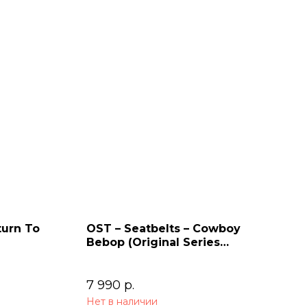
turn To
OST – Seatbelts – Cowboy
Bebop (Original Series
Soundtrack) 2LP
7 990
р.
Нет в наличии