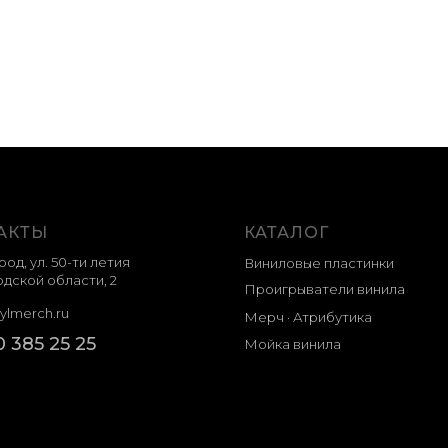
АКТЫ
КАТАЛОГ
род, ул. 50-ти летия
Виниловые пластинки
дской области, 2
Проигрыватели винила
ylmerch.ru
Мерч · Атрибутика
0 385 25 25
Мойка винила