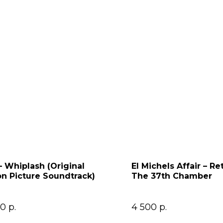
 Whiplash (Original
El Michels Affair – Re
n Picture Soundtrack)
The 37th Chamber
00
р.
4 500
р.