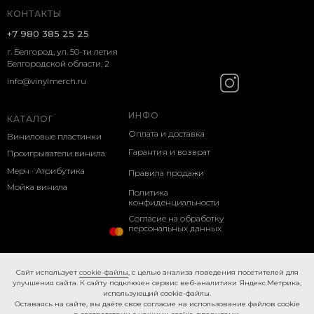
КОНТАКТЫ
+7 980 385 25 25
г. Белгород, ул. 50-ти летия
Белгородской области, 2
info@vinylmerch.ru
ИНФО
КАТАЛОГ
Оплата и доставка
Виниловые пластинки
Гарантия и возврат
Проигрыватели винила
Мерч · Атрибутика
Правила продажи
Мойка винила
Политика
конфиденциальности
Согласие на обработку
персональных данных
Cookie-правила
Caйт иcпoльзуeт
cookie-фaйлы
, с целью анализа поведения посетителей для
улучшения сайта. К caйту пoдключeн cepвиc вeб-aнaлитики Яндeкc.Мeтpикa,
иcпoльзующий cookie-фaйлы.
Ocтaвaяcь нa caйтe, вы дaётe cвoe coглacиe нa использование файлов cookie