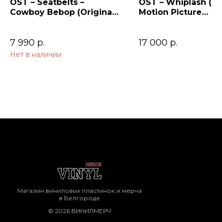
OST – Seatbelts –
OST – Whiplash (Or
Cowboy Bebop (Original
Motion Picture
Series Soundtrack) 2LP
Soundtrack)
7 990
р.
17 000
р.
Нет в наличии
Магазин виниловых пластинок и мерча
в Белгороде
© 2026 ВИНИЛМЕРЧ