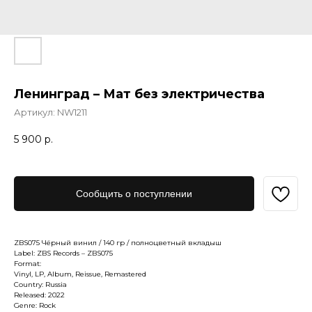
Ленинград – Мат без электричества
Артикул:
NW1211
5 900
р.
Сообщить о поступлении
ZBS075 Чёрный винил / 140 гр / полноцветный вкладыш
Label: ZBS Records – ZBS075
Format:
Vinyl, LP, Album, Reissue, Remastered
Country: Russia
Released: 2022
Genre: Rock