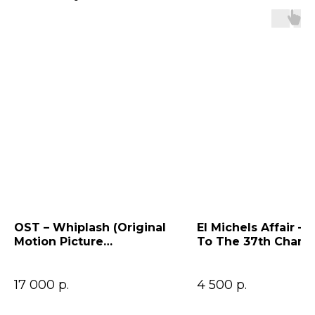
OST – Whiplash (Original
El Michels Affair – 
Motion Picture
To The 37th Cham
Soundtrack)
17 000
р.
4 500
р.