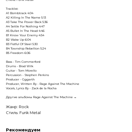
Tracklist:
A1 Bombtrack 4:04
A2 Killing In The Name 5:13
A3 Take The Power Back 5:36
A4 Settle For Nothing 4:47
A5 Bullet In The Head 4:46
B1 Know Your Enemy 4:54
B2 Wake Up 6:04
B3 Fistful Of Steel 5:30
B4 Township Rebellion 5:24
B5 Freedom 6:06
Bass - Tim Commerford
Drums - Brad Wilk
Guitar - Tom Morello
Percussion - Stephen Perkins
Producer - Gggarth
Producer, Written By - Rage Against The Machine
Vocals, Lyrics By - Zack de la Rocha
Другие альбомы Rage Against The Machine →
Жанр: Rock
Стиль: Funk Metal
Рекомендуем