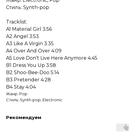
Жанр: Electronic, Pop
Стиль: Synth-pop
Tracklist:
A1 Material Girl 3:56
A2 Angel 3:53
A3 Like A Virgin 3:35
A4 Over And Over 4:09
A5 Love Don’t Live Here Anymore 4:45
B1 Dress You Up 3:58
B2 Shoo-Bee-Doo 5:14
B3 Pretender 4:28
B4 Stay 4:04
Жанр: Pop
Стиль: Synth-pop, Electronic
Рекомендуем