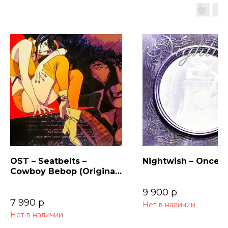
OST – Seatbelts –
Nightwish – Once (
Cowboy Bebop (Original
Series Soundtrack) 2LP
9 900
р.
7 990
р.
Нет в наличии
Нет в наличии