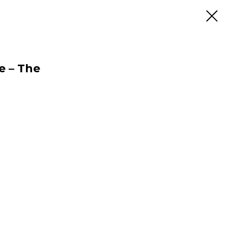
e – The
m