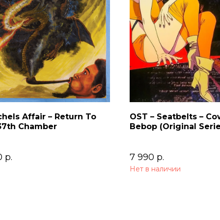
chels Affair – Return To
OST – Seatbelts – C
37th Chamber
Bebop (Original Seri
Soundtrack) 2LP
0
р.
7 990
р.
Нет в наличии