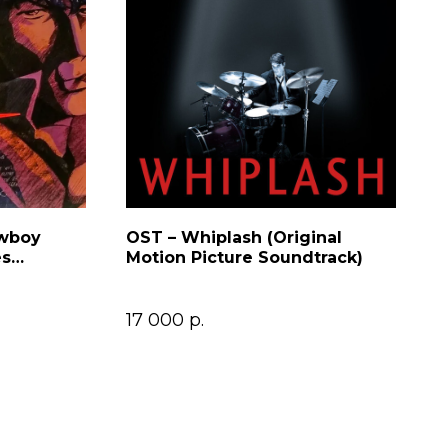
owboy
OST – Whiplash (Original
es
Motion Picture Soundtrack)
17 000
р.