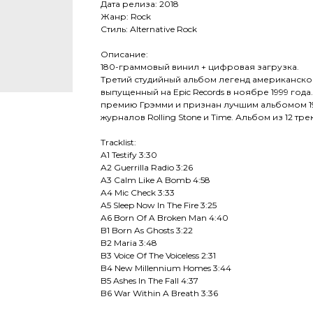
Дата релиза: 2018
Жанр: Rock
Стиль: Alternative Rock
Описание:
180-граммовый винил + цифровая загрузка.
Третий студийный альбом легенд американско
выпущенный на Epic Records в ноябре 1999 год
премию Грэмми и признан лучшим альбомом 19
журналов Rolling Stone и Time. Альбом из 12 тре
Tracklist:
A1 Testify 3:30
A2 Guerrilla Radio 3:26
A3 Calm Like A Bomb 4:58
A4 Mic Check 3:33
A5 Sleep Now In The Fire 3:25
A6 Born Of A Broken Man 4:40
B1 Born As Ghosts 3:22
B2 Maria 3:48
B3 Voice Of The Voiceless 2:31
B4 New Millennium Homes 3:44
B5 Ashes In The Fall 4:37
B6 War Within A Breath 3:36