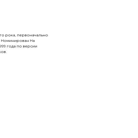
го рока, первоначально
а. Номинирован На
99 года по версии
ков.