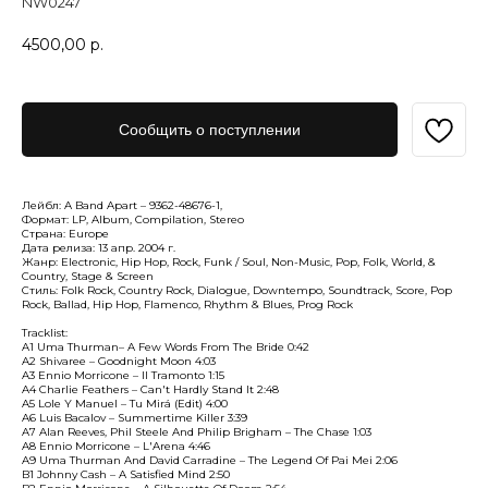
NW0247
4500,00
р.
Сообщить о поступлении
Лейбл: A Band Apart – 9362-48676-1,
Формат: LP, Album, Compilation, Stereo
Страна: Europe
Дата релиза: 13 апр. 2004 г.
Жанр: Electronic, Hip Hop, Rock, Funk / Soul, Non-Music, Pop, Folk, World, &
Country, Stage & Screen
Стиль: Folk Rock, Country Rock, Dialogue, Downtempo, Soundtrack, Score, Pop
Rock, Ballad, Hip Hop, Flamenco, Rhythm & Blues, Prog Rock
Tracklist:
A1 Uma Thurman– A Few Words From The Bride 0:42
A2 Shivaree – Goodnight Moon 4:03
A3 Ennio Morricone – Il Tramonto 1:15
A4 Charlie Feathers – Can't Hardly Stand It 2:48
A5 Lole Y Manuel – Tu Mirá (Edit) 4:00
A6 Luis Bacalov – Summertime Killer 3:39
A7 Alan Reeves, Phil Steele And Philip Brigham – The Chase 1:03
A8 Ennio Morricone – L'Arena 4:46
A9 Uma Thurman And David Carradine – The Legend Of Pai Mei 2:06
B1 Johnny Cash – A Satisfied Mind 2:50