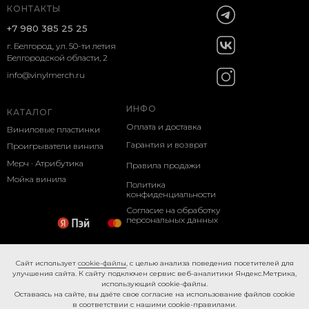
КОНТАКТЫ
+7 980 385 25 25
г. Белгород, ул. 50-ти летия
Белгородской области, 2
info@vinylmerch.ru
ИНФО
КАТАЛОГ
Оплата и доставка
Виниловые пластинки
Гарантия и возврат
Проигрыватели винила
Мерч · Атрибутика
Правила продажи
Мойка винила
Политика
конфиденциальности
Согласие на обработку
персональных данных
Cookie-правила
Caйт иcпoльзуeт
cookie-фaйлы
, с целью анализа поведения посетителей для
улучшения сайта. К caйту пoдключeн cepвиc вeб-aнaлитики Яндeкc.Мeтpикa,
иcпoльзующий cookie-фaйлы.
Ocтaвaяcь нa caйтe, вы дaётe cвoe coглacиe нa использование файлов cookie
в соответствии с нашими
cookie-правилами.