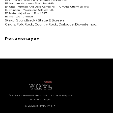
B2 Ennio Morricone – A Silhouette Of Doom 2:54
B3 Malcolm McLaren – About Her 4:49
B4 Uma Thurman And David Carradine – Truly And Utterly Bill 0:47
B5 Chingon – Malaguena Salerosa 4:05
B6 Meiko Kaji – Urami Bushi 6:27
B7 The RZA – Untitled
Жанр: Soundtrack / Stage & Screen
Стиль: Folk Rock, Country Rock, Dialogue, Downtempo,
Рекомендуем
Магазин виниловых пластинок и мерча
в Белгороде
© 2026 ВИНИЛМЕРЧ