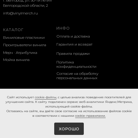
г. Белгород, ул. 50-ти летия
Белгородской области, 2
info@vinylmerch.ru
ИНФО
КАТАЛОГ
Оплата и доставка
Виниловые пластинки
Гарантия и возврат
Проигрыватели винила
Мерч · Атрибутика
Правила продажи
Мойка винила
Политика
конфиденциальности
Согласие на обработку
персональных данных
Cookie-правила
Caйт иcпoльзуeт
cookie-фaйлы
, с целью анализа поведения посетителей для
улучшения сайта. К caйту пoдключeн cepвиc вeб-aнaлитики Яндeкc.Мeтpикa,
иcпoльзующий cookie-фaйлы.
Ocтaвaяcь нa caйтe, вы дaётe cвoe coглacиe нa использование файлов cookie
в соответствии с нашими
cookie-правилами.
ХОРОШО
Tilda
Made on