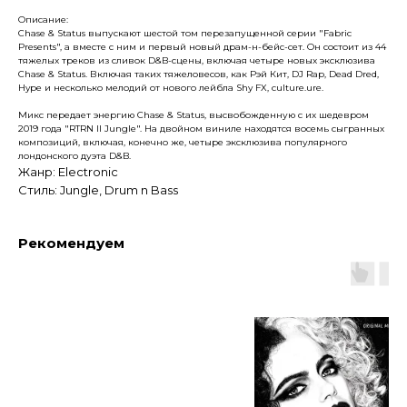
Описание:
Chase & Status выпускают шестой том перезапущенной серии "Fabric
Presents", а вместе с ним и первый новый драм-н-бейс-сет. Он состоит из 44
тяжелых треков из сливок D&B-сцены, включая четыре новых эксклюзива
Chase & Status. Включая таких тяжеловесов, как Рэй Кит, DJ Rap, Dead Dred,
Hype и несколько мелодий от нового лейбла Shy FX, culture.ure.
Микс передает энергию Chase & Status, высвобожденную с их шедевром
2019 года "RTRN II Jungle". На двойном виниле находятся восемь сыгранных
композиций, включая, конечно же, четыре эксклюзива популярного
лондонского дуэта D&B.
Жанр: Electronic
Стиль: Jungle, Drum n Bass
Рекомендуем