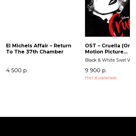
El Michels Affair – Return
OST – Cruella (Orig
To The 37th Chamber
Motion Picture
Soundtrack) 2LP
Black & White Swirl Viny
4 500
р.
9 900
р.
Нет в наличии