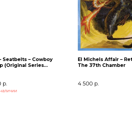
– Seatbelts – Cowboy
El Michels Affair – Re
 (Original Series
The 37th Chamber
dtrack) 2LP
0
р.
4 500
р.
 наличии