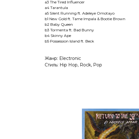
a3 The Tired Influencer
a4 Tarantula
a5 Silent Running ft. Adeleye Omotayo
b1 New Gold ft. Tame Impala & Bootie Brown
b2 Baby Queen
b3 Tormenta ft. Bad Bunny
b4 Skinny Ape
b5 Possession Island ft. Beck
Жанр: Electronic
Стиль: Hip Hop, Rock, Pop