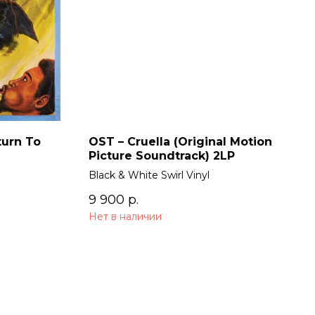
turn To
OST – Cruella (Original Motion
Picture Soundtrack) 2LP
Black & White Swirl Vinyl
9 900
р.
Нет в наличии