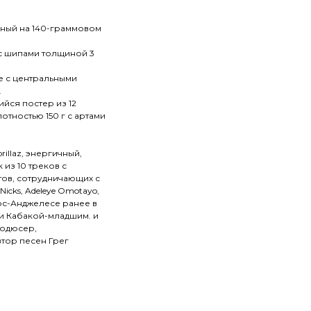
анный на 140-граммовом
с шипами толщиной 3
е с центральными
.
йся постер из 12
тностью 150 г с артами
rillaz, энергичный,
из 10 треков с
тов, сотрудничающих с
 Nicks, Adeleye Omotayo,
Лос-Анджелесе ранее в
ми Кабакой-младшим. и
родюсер,
втор песен Грег