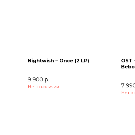
Nightwish – Once (2 LP)
OST 
Bebop
Soun
9 900
р.
7 99
Нет в наличии
Нет в