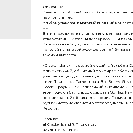
Описание:
Виниловый LP - альбом из 10 треков, отпечат
черном виниле.
Альбом упакован в матовый внешний конверт 
мм.
Винил находится в печатном внутреннем пакет
отверстиями и матовым дисперсионным лаком
Включает в себя двусторонний раскладывающи
панелей на матовой художественной бумаге пло
Джейми Хьюлетта.
«Cracker Island» — восьмой студийный альбом Go
оптимистичный, обширный по жанрам сборник 
участием еще одного звездного состава артис
ними: Thundercat, Tame Impala, Bad Bunny, Stevie
Bootie. Браун и Бек. Записанный в Лондоне и 
этом году, он был спродюсирован Gorillaz, Ре
восьмикратный обладатель премии Грэмми, п
мультиинструменталист и экстраординарный а
Керстин.
Tracklist:
a1 Cracker Island ft. Thundercat
a2 Oil ft. Stevie Nicks