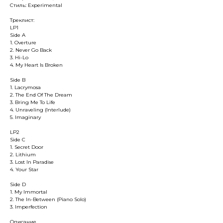
Стиль: Experimental
Треклист:
LP1
Side A
1. Overture
2. Never Go Back
3. Hi-Lo
4. My Heart Is Broken
Side B
1. Lacrymosa
2. The End Of The Dream
3. Bring Me To Life
4. Unraveling (Interlude)
5. Imaginary
LP2
Side C
1. Secret Door
2. Lithium
3. Lost In Paradise
4. Your Star
Side D
1. My Immortal
2. The In-Between (Piano Solo)
3. Imperfection
Описание