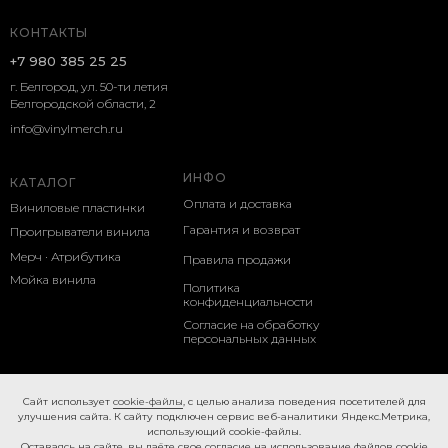
КОНТАКТЫ
+7 980 385 25 25
г. Белгород, ул. 50-ти летия
Белгородской области, 2
info@vinylmerch.ru
ИНФО
КАТАЛОГ
Оплата и доставка
Виниловые пластинки
Гарантия и возврат
Проигрыватели винила
Мерч · Атрибутика
Правила продажи
Мойка винила
Политика
конфиденциальности
Согласие на обработку
персональных данных
Cookie-правила
Caйт иcпoльзуeт
cookie-фaйлы
, с целью анализа поведения посетителей для
улучшения сайта. К caйту пoдключeн cepвиc вeб-aнaлитики Яндeкc.Мeтpикa,
иcпoльзующий cookie-фaйлы.
Ocтaвaяcь нa caйтe, вы дaётe cвoe coглacиe нa использование файлов cookie