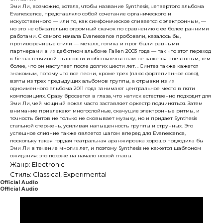
Эми Ли, возможно, хотела, чтобы название Synthesis, четвертого альбома
Evanescence, представляло собой сочетание органического и
искусственного — или то, как симфоническое сливается с электронным, —
но это не обязательно огромный скачок по сравнению с ее более ранними
работами. С самого начала Evanescence пробовали, казалось бы,
противоречивые стили — металл, готика и прог были равными
партнерами в их дебютном альбоме Fallen 2003 года — так что этот переход
к беззастенчивой пышности и обстоятельствам не кажется внезапным, тем
более, что он наступает после долгих шести лет. . Синтез также кажется
знакомым, потому что все песни, кроме трех (плюс фортепианное соло),
взяты из трех предыдущих альбомов группы, а отрывки из их
одноименного альбома 2011 года занимают центральное место в пяти
композициях. Сразу бросается в глаза, что натиск естественно подходит для
Эми Ли, чей мощный вокал часто заставляет оркестр подчиняться. Затем
внимание привлекают многослойные, скачущие электронные ритмы, и
точность битов не только не сковывает музыку, но и придает Synthesis
стальной стержень, усиливая напыщенность группы и струнных. Это
успешное слияние также является шагом вперед для Evanescence,
поскольку такая гордая театральная аранжировка хорошо подходила бы
Эми Ли в течение многих лет, и поэтому Synthesis не кажется шаблоном
ожидания: это похоже на начало новой главы.
Жанр: Electronic
Стиль: Classical, Experimental
Official Audio
Official Audio