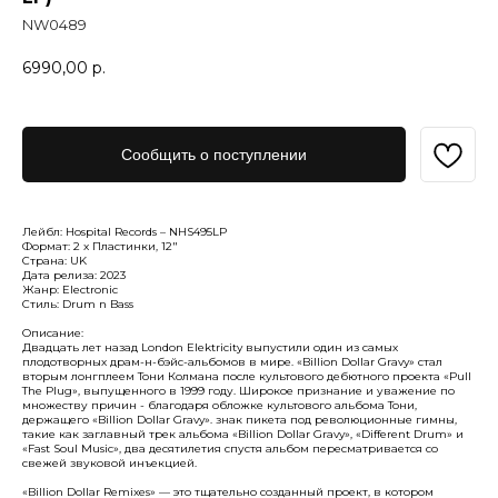
NW0489
6990,00
р.
Сообщить о поступлении
Лейбл: Hospital Records – NHS495LP
Формат: 2 x Пластинки, 12"
Страна: UK
Дата релиза: 2023
Жанр: Electronic
Стиль: Drum n Bass
Описание:
Двадцать лет назад London Elektricity выпустили один из самых
плодотворных драм-н-бэйс-альбомов в мире. «Billion Dollar Gravy» стал
вторым лонгплеем Тони Колмана после культового дебютного проекта «Pull
The Plug», выпущенного в 1999 году. Широкое признание и уважение по
множеству причин - благодаря обложке культового альбома Тони,
держащего «Billion Dollar Gravy». знак пикета под революционные гимны,
такие как заглавный трек альбома «Billion Dollar Gravy», «Different Drum» и
«Fast Soul Music», два десятилетия спустя альбом пересматривается со
свежей звуковой инъекцией.
«Billion Dollar Remixes» — это тщательно созданный проект, в котором