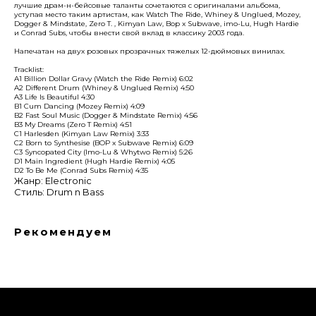
лучшие драм-н-бейсовые таланты сочетаются с оригиналами альбома,
уступая место таким артистам, как Watch The Ride, Whiney & Unglued, Mozey,
Dogger & Mindstate, Zero T. , Kimyan Law, Bop x Subwave, imo-Lu, Hugh Hardie
и Conrad Subs, чтобы внести свой вклад в классику 2003 года.
Напечатан на двух розовых прозрачных тяжелых 12-дюймовых винилах.
Tracklist:
A1 Billion Dollar Gravy (Watch the Ride Remix) 6:02
A2 Different Drum (Whiney & Unglued Remix) 4:50
A3 Life Is Beautiful 4:30
B1 Cum Dancing (Mozey Remix) 4:09
B2 Fast Soul Music (Dogger & Mindstate Remix) 4:56
B3 My Dreams (Zero T Remix) 4:51
C1 Harlesden (Kimyan Law Remix) 3:33
C2 Born to Synthesise (BOP x Subwave Remix) 6:09
C3 Syncopated City (Imo-Lu & Whytwo Remix) 5:26
D1 Main Ingredient (Hugh Hardie Remix) 4:05
D2 To Be Me (Conrad Subs Remix) 4:35
Жанр: Electronic
Стиль: Drum n Bass
Рекомендуем