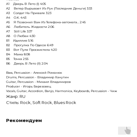
A1 Дверь В Лето (I) 4:05
A2 Ветер Вырывает Из Рук (Последние Деньги) 3:33
A3 Солдат На Привале 3:23
A4 O.K. 4:43
A5 Я Позвонил Вам Из Телефона-автомата... 2:45
A6 Любитель Жидкости 2:06
A7 Still Life 3:37
A8 О Любви 4:30
B1 Идиллия 5:16
B2 Прогулка По Одессе 6:49
B3 Вот Пуля Просвистела 4:20
B4 Мама 8:08
B5 Точка 2:55
B6 Дверь В Лето (II) 2:04
Bass, Percussion - Алексей Романюк
Drums, Percussion - Владимир Ханутин
Guitar, Percussion - Михаил Владимиров
Producer - Игорь Березовец
Vocals, Guitar, Accordion, Banjo, Harmonica, Keyboards, Percussion - Чиж
Жанр: RU
Стиль: Rock, Soft Rock, Blues Rock
Рекомендуем