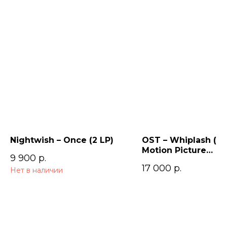
Nightwish – Once (2 LP)
OST – Whiplash (Or
Motion Picture
9 900
р.
Soundtrack)
17 000
р.
Нет в наличии