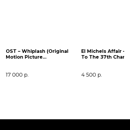
OST – Whiplash (Original
El Michels Affair – 
Motion Picture
To The 37th Cham
Soundtrack)
17 000
р.
4 500
р.