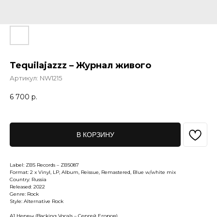
Tequilajazzz – Журнал живого
Артикул:
NW1215
6 700
р.
В КОРЗИНУ
Label: ZBS Records – ZBS087
Format: 2 x Vinyl, LP, Album, Reissue, Remastered, Blue w/white mix
Country: Russia
Released: 2022
Genre: Rock
Style: Alternative Rock
А1 Нервы (Backing Vocals – Сергей Егоров)