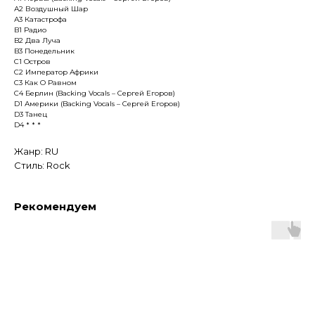
А2 Воздушный Шар
А3 Катастрофа
B1 Радио
B2 Два Луча
B3 Понедельник
C1 Остров
C2 Император Африки
C3 Как О Равном
C4 Берлин (Backing Vocals – Сергей Егоров)
D1 Америки (Backing Vocals – Сергей Егоров)
D3 Танец
D4 * * *
Жанр: RU
Стиль: Rock
Рекомендуем