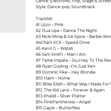
Genre: Electronic, Pop, Stage & Scree
Style: Dance-pop, Soundtrack
Tracklist:
A1 Lizzo – Pink
A2 Dua Lipa – Dance The Night
A3 Nicki Minaj & Ice Spice – Barbie Wo
A4Charli XCX – Speed Drive
A5 Karol G – Watati
A6 Sam Smith – Man I Am
A7 Tame Impala – Journey To The Re
A8 Ryan Gosling –I’m Just Ken
B9 Dominic Fike – Hey Blondie
B10 Haim – Home
B11 Billie Eilish – What Was I Made For
B12 The Kid Laroi – Forever & Again
B13 Khalid – Silver Platter
B14 PinkPantheress – Angel
B15 Gayle – Butterflies