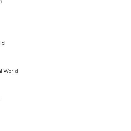
n
rld
al World
?