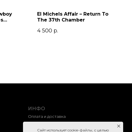
owboy
El Michels Affair – Return To
es
The 37th Chamber
4 500
р.
ИНФО
Оплата и доставка
Гарантия и возврат
Caйт иcпoльзуeт
cookie-фaйлы
, с целью