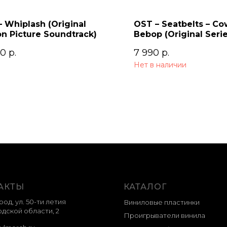
 Whiplash (Original
OST – Seatbelts – C
n Picture Soundtrack)
Bebop (Original Seri
Soundtrack) 2LP
00
р.
7 990
р.
Нет в наличии
АКТЫ
КАТАЛОГ
род, ул. 50-ти летия
Виниловые пластинки
дской области, 2
Проигрыватели винила