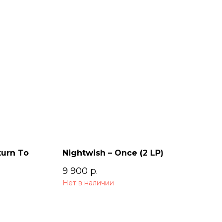
turn To
Nightwish – Once (2 LP)
9 900
р.
Нет в наличии