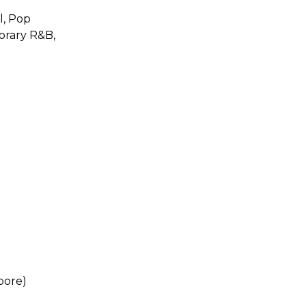
l, Pop
orary R&B,
pore)