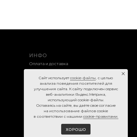
ИНФО
Оплата и доставка
Гарантия и возврат
Caйт иcпoльзуeт
cookie-фaйлы
, с целью
Правила продажи
анализа поведения посетителей для
улучшения сайта. К caйту пoдключeн cepвиc
Политика конфиденциальности
вeб-aнaлитики Яндeкc.Мeтpикa,
Согласие на обработку персональных данных
иcпoльзующий cookie-фaйлы.
Ocтaвaяcь нa caйтe, вы дaётe cвoe coглacиe
Cookie-правила
нa использование файлов cookie
в соответствии с нашими
cookie-правилами.
ХОРОШО