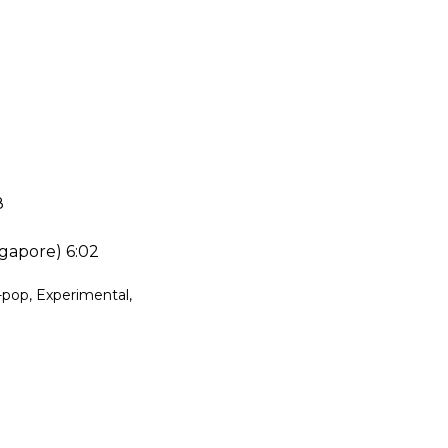
8
gapore) 6:02
pop, Experimental,