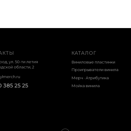
АКТЫ
КАТАЛОГ
род, ул. 50-ти летия
Виниловые пластинки
дской области, 2
Проигрыватели винила
ylmerch.ru
Мерч · Атрибутика
0 385 25 25
Мойка винила