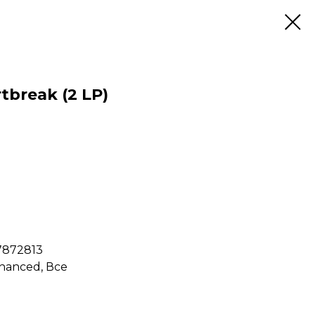
tbreak (2 LP)
17872813
nhanced, Все