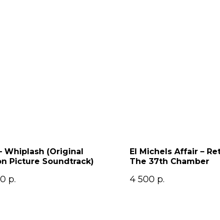
 Whiplash (Original
El Michels Affair – Re
n Picture Soundtrack)
The 37th Chamber
00
р.
4 500
р.