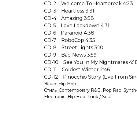
CD-2 Welcome To Heartbreak 4:23
CD-3 Heartless 3:31
CD-4 Amazing 3:58
CD-5 Love Lockdown 4:31
CD-6 Paranoid 4:38
CD-7 RoboCop 4:35
CD-8 Street Lights 3:10
CD-9 Bad News 3:59
CD-10 See You In My Nightmares 4:1
CD-11 Coldest Winter 2:46
CD-12 Pinocchio Story (Live From Sin
Жанр: Hip Hop
Стиль: Contemporary R&B, Pop Rap, Synth-
Electronic, Hip Hop, Funk / Soul