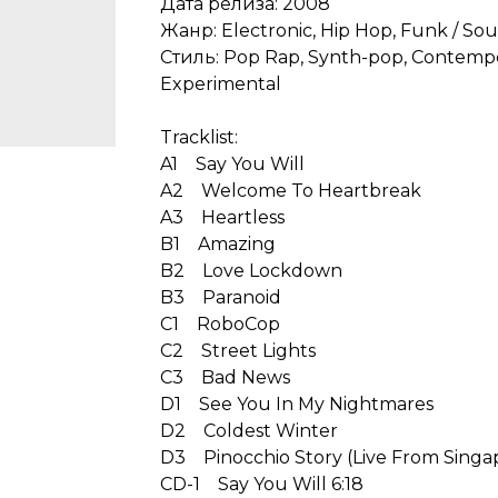
Дата релиза: 2008
Жанр: Electronic, Hip Hop, Funk / Sou
Стиль: Pop Rap, Synth-pop, Contemp
Experimental
Tracklist:
A1 Say You Will
A2 Welcome To Heartbreak
A3 Heartless
B1 Amazing
B2 Love Lockdown
B3 Paranoid
C1 RoboCop
C2 Street Lights
C3 Bad News
D1 See You In My Nightmares
D2 Coldest Winter
D3 Pinocchio Story (Live From Singa
CD-1 Say You Will 6:18