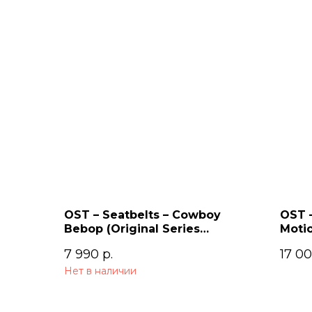
OST – Seatbelts – Cowboy
OST –
Bebop (Original Series
Motio
Soundtrack) 2LP
7 990
р.
17 0
Нет в наличии