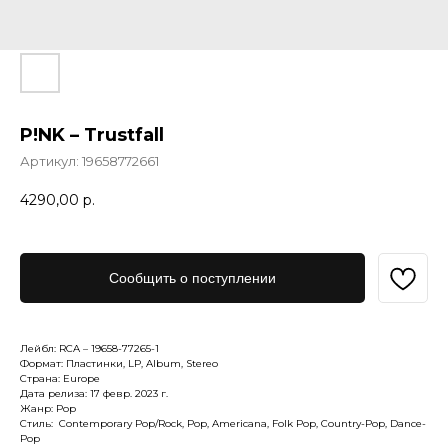
P!NK – Trustfall
Артикул:
19658772661
4290,00
р.
Сообщить о поступлении
Лейбл: RCA – 19658-77265-1
Формат: Пластинки, LP, Album, Stereo
Страна: Europe
Дата релиза: 17 февр. 2023 г.
Жанр: Pop
Стиль: Contemporary Pop/Rock, Pop, Americana, Folk Pop, Country-Pop, Dance-
Pop