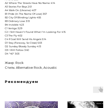
A2 Where The Streets Have No Name 4:14
A3 Stories For Boys 2:51
A4 Walk On (Ukraine) 4:07
B1 Pride (In The Name Of Love) 3:57
B2 City Of Blinding Lights 4:55
B3 Ordinary Love 3:13
B4 Invisible 4:23
C1 Vertigo 3:29
C2 I Still Haven't Found What I'm Looking For 4:15
C3 The Fly 4:02
C4 If God Will Send His Angels 5:14
D1 Stay (Faraway, So Close) 5:03
D2 Sunday Bloody Sunday 4:13
D3 I Will Follow 3:40
D4 "40" 3:03
Жанр: Rock
Стиль: Alternative Rock, Acoustic
Рекомендуем