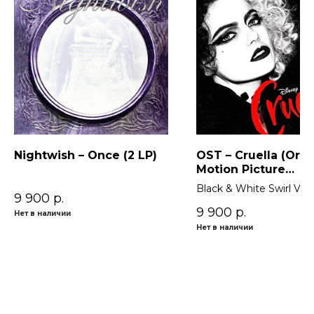
Nightwish – Once (2 LP)
OST – Cruella (Orig
Motion Picture
Soundtrack) 2LP
Black & White Swirl Viny
9 900
р.
9 900
р.
Нет в наличии
Нет в наличии