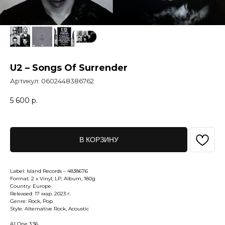
U2 – Songs Of Surrender
Артикул:
0602448386762
5 600
р.
В КОРЗИНУ
Label: Island Records – 4838676
Format: 2 x Vinyl, LP, Album, 180g
Country: Europe
Released: 17 мар. 2023 г.
Genre: Rock, Pop
Style: Alternative Rock, Acoustic
A1 One 3:36