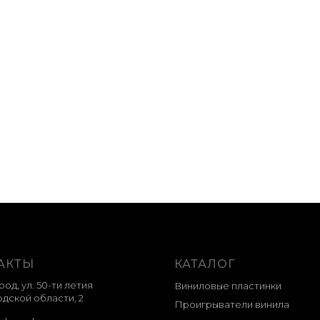
– Seatbelts – Cowboy
OST – Whiplash (Orig
 (Original Series
Motion Picture Sound
dtrack) 2LP
0
р.
17 000
р.
 наличии
АКТЫ
КАТАЛОГ
род, ул. 50-ти летия
Виниловые пластинки
дской области, 2
Проигрыватели винила