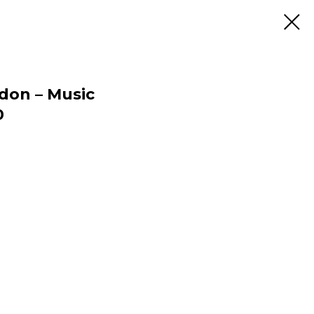
don – Music
0