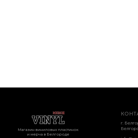
El Michels Affair – Return To
OST 
The 37th Chamber
Bebop
Soun
4 500
р.
7 99
Нет в
КОНТ
г. Белго
Белгоро
Магазин виниловых пластинок
и мерча в Белгороде