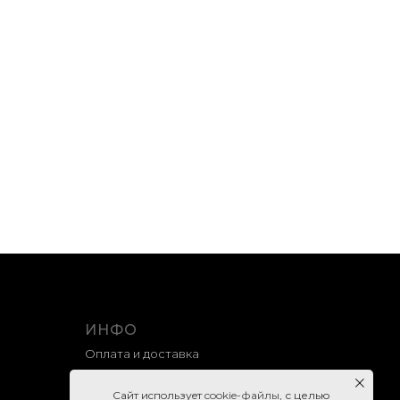
inal
OST – Cruella (Original Motion
track)
Picture Soundtrack) 2LP
Black & White Swirl Vinyl
9 900
р.
Нет в наличии
ИНФО
Оплата и доставка
Гарантия и возврат
Caйт иcпoльзуeт
cookie-фaйлы
, с целью