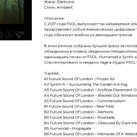
Жанр: Electronic
Стиль: Ambient
Описание:
С 2017 года FSOL выпускают так называемые ал
представляют собой ежемесячные цифровые т
года образуют альбом из двенадцати треков.
В этом релизе собраны лучшие треки за после
объединены в плавно сведенном пятидесятим
одиннадцать песен от FSOL, Humanoid и Synth-a
Спроектировано и сведено Yage в студии FSOL 9
Tracklist:
A1 Future Sound Of London – Frozen Air
A2 Synthi A – Surrounding The Garden Is A Fog
A3 Future Sound Of London – Artificial Placement 
A4 Future Sound Of London – Blacked Out Window
A5 Future Sound Of London – Commensalism
B1 Future Sound Of London – Near Field
B2 Future Sound Of London – Alertions
B3 Future Sound Of London – Riverbeds
B4 Future Sound Of London – Obscured By Dark Inte
B5 Humanoid – Propagate
B6 Future Sound Of London – Memories Of A Yester