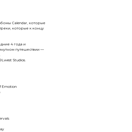
ьбомы Calendar, которые
реки, которые к концу
дние 4 года и
инутном путешествии —
.
Lwest Studios.
Of Emotion
s
rvals
day