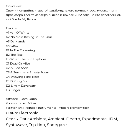
Описание:
Свежий студийный шестой альбомдатского композитора, музыканта и
продюсера Трентемёллера вышел в начале 2022 года на его собственном
лейбле In My Room
Tracklist:
A1 Veil Of White
A2 No More Kissing In The Rain
A3 Darklands
A4 Glow
B1 In The Gloaming
B2 The Rise
B3 When The Sun Explodes
C1 Dead Or Alive
C2 All Too Soon
C3 A Summer's Empty Room
C4 Swaying Pine Trees
D1 Drifting Star
D2 Like A Daydream
D3 Linger
Artwork - Dora Duna
Vocals - Lisbet Fritze
Written By, Producer, Instruments - Anders Trentemøller
Жанр: Electronic
Стиль: Dark Ambient, Ambient, Electro, Experimental, IDM,
Synthwave, Trip Hop, Shoegaze