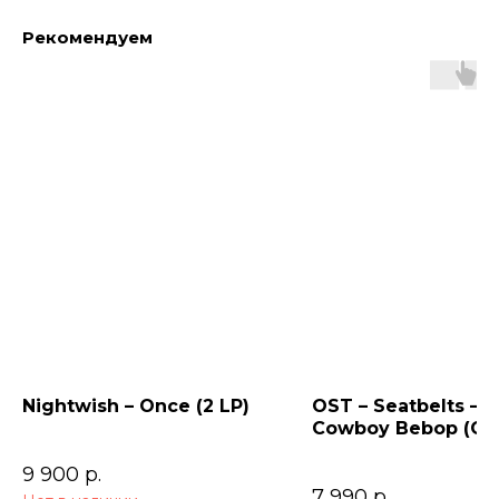
Рекомендуем
Nightwish – Once (2 LP)
OST – Seatbelts –
Cowboy Bebop (Ori
Series Soundtrack)
9 900
р.
7 990
р.