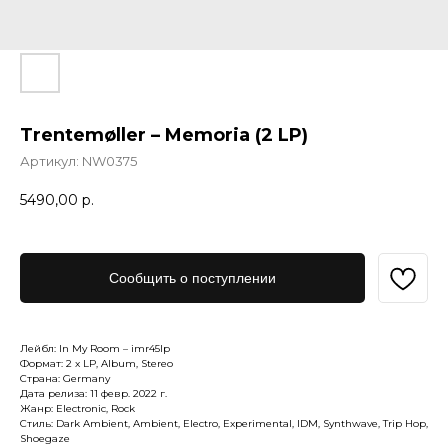
Trentemøller – Memoria (2 LP)
Артикул:
NW0375
5490,00
р.
Сообщить о поступлении
Лейбл: In My Room – imr45lp
Формат: 2 x LP, Album, Stereo
Страна: Germany
Дата релиза: 11 февр. 2022 г.
Жанр: Electronic, Rock
Стиль: Dark Ambient, Ambient, Electro, Experimental, IDM, Synthwave, Trip Hop,
Shoegaze