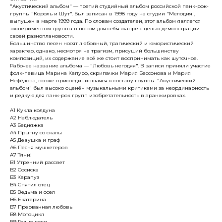
"Акустический альбом" — третий студийный альбом российской панк-рок-
группы "Король и Шут". Был записан в 1998 году на студии "Мелодия",
выпущен в марте 1999 года. По словам создателей, этот альбом является
экспериментом группы в новом для себя жанре с целью демонстрации
своей разноплановости.
Большинство песен носят любовный, трагический и юмористический
характер, однако, несмотря на трагизм, присущий большинству
композиций, их содержание всё же стоит воспринимать как шуточное.
Рабочее название альбома — "Любовь негодяя". В записи приняли участие
фолк-певица Марина Капуро, скрипачки Мария Бессонова и Мария
Нефёдова, позже присоединившаяся к составу группы. "Акустический
альбом" был высоко оценён музыкальными критиками за неординарность
и редкую для панк-рок групп изобретательность в аранжировках.
A1 Кукла колдуна
A2 Наблюдатель
A3 Бедняжка
A4 Прыгну со скалы
A5 Девушка и граф
A6 Песня мушкетеров
A7 Тяни!
B1 Утренний рассвет
B2 Сосиска
B3 Карапуз
B4 Спятил отец
B5 Ведьма и осел
B6 Екатерина
B7 Прерванная любовь
B8 Мотоцикл
B9 Голые коки