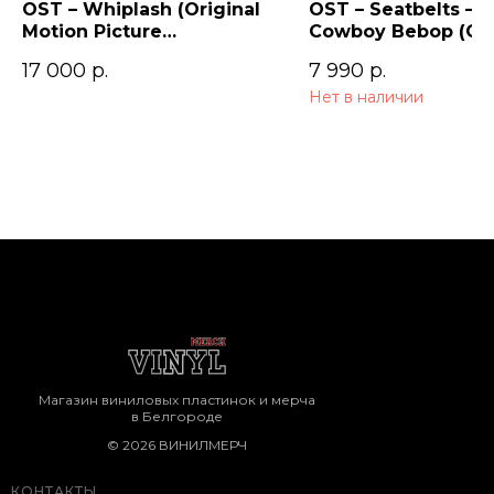
OST – Whiplash (Original
OST – Seatbelts –
Motion Picture
Cowboy Bebop (Ori
Soundtrack)
Series Soundtrack)
17 000
р.
7 990
р.
Нет в наличии
Магазин виниловых пластинок и мерча
в Белгороде
© 2026 ВИНИЛМЕРЧ
КОНТАКТЫ