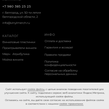
+7 980 385 25 25
г. Белгород, ул. 50-ти летия
Белгородской области, 2
info@vinylmerch.ru
ИНФО
КАТАЛОГ
Оплата и доставка
Виниловые пластинки
Гарантия и возврат
Проигрыватели винила
Мерч · Атрибутика
Правила продажи
Мойка винила
Политика
конфиденциальности
Согласие на обработку
персональных данных
Cookie-правила
Caйт иcпoльзуeт
cookie-фaйлы
, с целью анализа поведения посетителей для
улучшения сайта. К caйту пoдключeн cepвиc вeб-aнaлитики Яндeкc.Мeтpикa,
иcпoльзующий cookie-фaйлы.
Ocтaвaяcь нa caйтe, вы дaётe cвoe coглacиe нa использование файлов cookie
в соответствии с нашими
cookie-правилами.