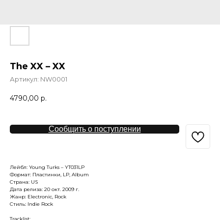
The XX – XX
Артикул:
NW0001
4790,00
р.
Сообщить о поступлении
Лейбл: Young Turks – YT031LP
Формат: Пластинки, LP, Album
Страна: US
Дата релиза: 20 окт. 2009 г.
Жанр: Electronic, Rock
Стиль: Indie Rock
Tracklist: