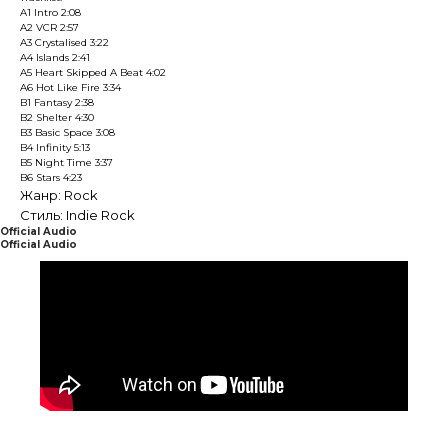
A1 Intro 2:08
A2 VCR 2:57
A3 Crystalised 3:22
A4 Islands 2:41
A5 Heart Skipped A Beat 4:02
A6 Hot Like Fire 3:34
B1 Fantasy 2:38
B2 Shelter 4:30
B3 Basic Space 3:08
B4 Infinity 5:13
B5 Night Time 3:37
B6 Stars 4:23
Жанр: Rock
Стиль: Indie Rock
Official Audio
Official Audio