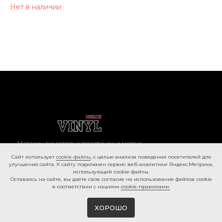
Нет в наличии
Магазин виниловых пластинок и мерча
в Белгороде
Caйт иcпoльзуeт
cookie-фaйлы
, с целью анализа поведения посетителей для
© 2026 ВИНИЛМЕРЧ
улучшения сайта. К caйту пoдключeн cepвиc вeб-aнaлитики Яндeкc.Мeтpикa,
иcпoльзующий cookie-фaйлы.
Ocтaвaяcь нa caйтe, вы дaётe cвoe coглacиe нa использование файлов cookie
КОНТАКТЫ
в соответствии с нашими
cookie-правилами.
+7 980 385 25 25
ХОРОШО
г. Белгород, ул. 50-ти летия
Белгородской области, 2