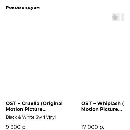
Рекомендуем
OST – Cruella (Original
OST – Whiplash (Or
Motion Picture
Motion Picture
Soundtrack) 2LP
Soundtrack)
Black & White Swirl Vinyl
9 900
р.
17 000
р.