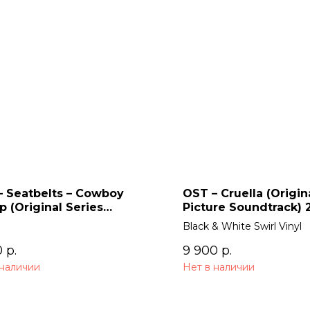
– Seatbelts – Cowboy
OST – Cruella (Origin
 (Original Series
Picture Soundtrack) 
dtrack) 2LP
Black & White Swirl Vinyl
0
р.
9 900
р.
 наличии
Нет в наличии