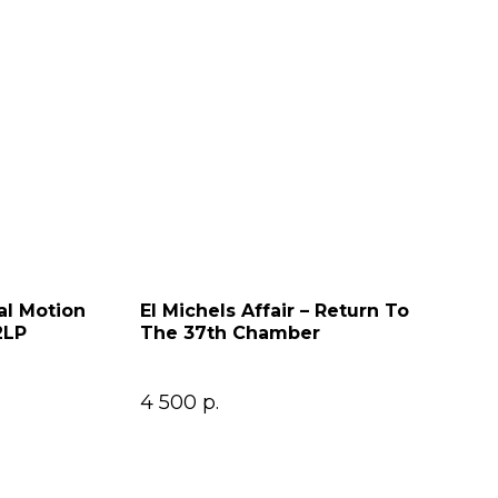
al Motion
El Michels Affair – Return To
2LP
The 37th Chamber
4 500
р.