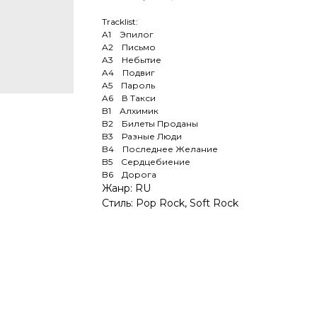
Tracklist:
A1 Эпилог
A2 Письмо
A3 Небытие
A4 Подвиг
A5 Пароль
A6 В Такси
B1 Алхимик
B2 Билеты Проданы
B3 Разные Люди
B4 Последнее Желание
B5 Сердцебиение
B6 Дорога
Жанр: RU
Стиль: Pop Rock, Soft Rock