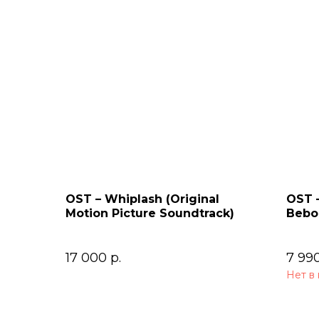
OST – Whiplash (Original
OST 
Motion Picture Soundtrack)
Bebop
Soun
17 000
р.
7 99
Нет в