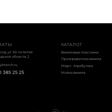
АКТЫ
КАТАЛОГ
род, ул. 50-ти летия
Виниловые пластинки
дской области, 2
Проигрыватели винила
ylmerch.ru
Мерч · Атрибутика
0 385 25 25
Мойка винила