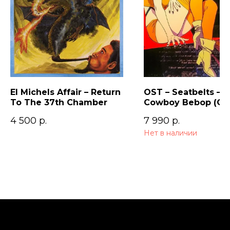
El Michels Affair – Return
OST – Seatbelts –
To The 37th Chamber
Cowboy Bebop (Ori
Series Soundtrack)
4 500
р.
7 990
р.
Нет в наличии