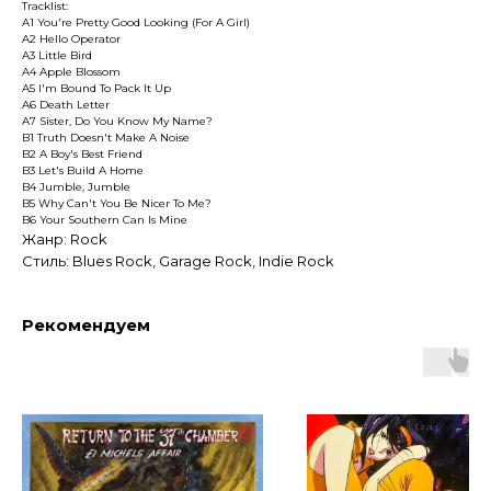
Tracklist:
A1 You're Pretty Good Looking (For A Girl)
A2 Hello Operator
A3 Little Bird
A4 Apple Blossom
A5 I'm Bound To Pack It Up
A6 Death Letter
A7 Sister, Do You Know My Name?
B1 Truth Doesn't Make A Noise
B2 A Boy's Best Friend
B3 Let's Build A Home
B4 Jumble, Jumble
B5 Why Can't You Be Nicer To Me?
B6 Your Southern Can Is Mine
Жанр: Rock
Стиль: Blues Rock, Garage Rock, Indie Rock
Рекомендуем