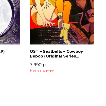
LP)
OST – Seatbelts – Cowboy
Bebop (Original Series
Soundtrack) 2LP
7 990
р.
Нет в наличии