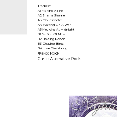
Tracklist:
A1 Making A Fire
A2 Shame Shame
A3 Cloudspotter
A4 Waiting On A War
A5 Medicine At Midnight
B1 No Son Of Mine
B2 Holding Poison
B3 Chasing Birds
B4 Love Dies Young
Жанр: Rock
Стиль: Alternative Rock