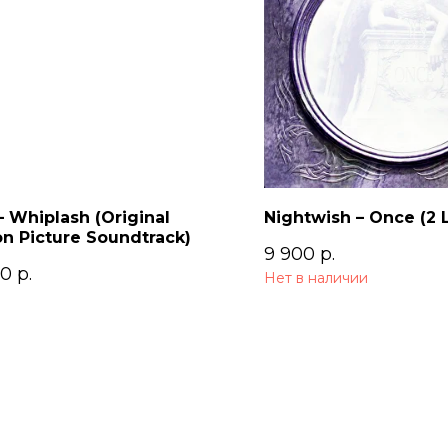
 Whiplash (Original
Nightwish – Once (2 
n Picture Soundtrack)
9 900
р.
00
р.
Нет в наличии