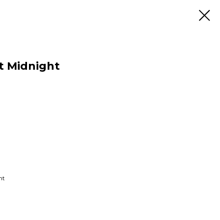
At Midnight
nt