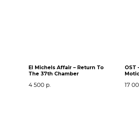
El Michels Affair – Return To
OST –
The 37th Chamber
Motio
4 500
р.
17 0