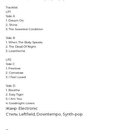
Tracklist:
LP1
Side A
1. Dream On
2. Shine
3. The Sweetest Condition
Side B
1. When The Body Speaks
2. The Dead Of Night
3. Lovetheme
LP2
Side C
1. Freelove
2. Comatose
3. I Feel Loved
Side D
1. Breathe
2. Easy Tiger
3. I Am You
4. Goodnight Lovers
Жанр: Electronic
Стиль: Leftfield, Downtempo, Synth-pop