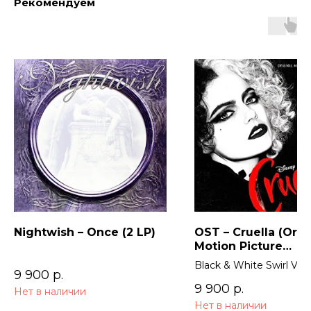
Рекомендуем
Nightwish – Once (2 LP)
OST – Cruella (Orig
Motion Picture
Soundtrack) 2LP
Black & White Swirl Viny
9 900
р.
9 900
р.
Нет в наличии
Нет в наличии