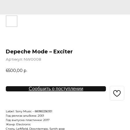
Depeche Mode – Exciter
Артикул:
NW0008
6500,00
р.
Сообщить о поступлении
Label: Sony Music ‎– 88985336931
Год релиза альбома: 2001
Год выпуска пластинки: 2017
Жанр: Electronic
Стиль: Leftfield, Downtempo, Synth-pop