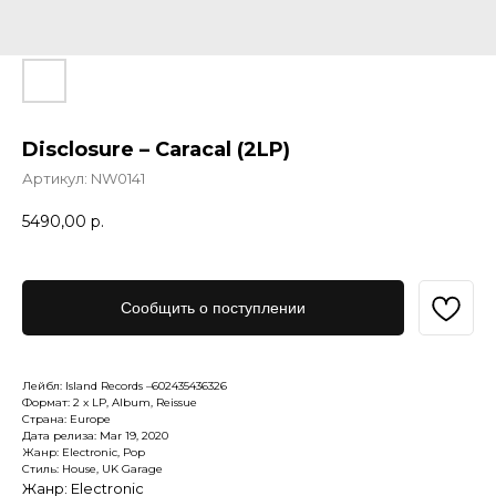
Disclosure – Caracal (2LP)
Артикул:
NW0141
5490,00
р.
Сообщить о поступлении
Лейбл: Island Records –602435436326
Формат: 2 x LP, Album, Reissue
Страна: Europe
Дата релиза: Mar 19, 2020
Жанр: Electronic, Pop
Стиль: House, UK Garage
Жанр: Electronic