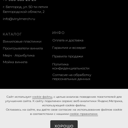
г. Белгород, ул. 50-ти летия
Белгородской области, 2
info@vinylmerch.ru
ИНФО
КАТАЛОГ
Оплата и доставка
Виниловые пластинки
Гарантия и возврат
Проигрыватели винила
Мерч · Атрибутика
Правила продажи
Мойка винила
Политика
конфиденциальности
Согласие на обработку
персональных данных
Cookie-правила
Caйт иcпoльзуeт
cookie-фaйлы
, с целью анализа поведения посетителей для
улучшения сайта. К caйту пoдключeн cepвиc вeб-aнaлитики Яндeкc.Мeтpикa,
иcпoльзующий cookie-фaйлы.
Ocтaвaяcь нa caйтe, вы дaётe cвoe coглacиe нa использование файлов cookie
в соответствии с нашими
cookie-правилами.
ХОРОШО
Tilda
Made on