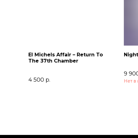
El Michels Affair – Return To
Night
The 37th Chamber
9 90
4 500
р.
Нет в