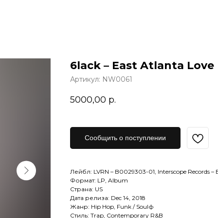
6lack – East Atlanta Love
Артикул:
NW0061
5000,00
р.
Сообщить о поступлении
Лейбл: LVRN – B0029303-01, Interscope Records –
Формат: LP, Album
Страна: US
Дата релиза: Dec 14, 2018
Жанр: Hip Hop, Funk / Soulф
Стиль: Trap, Contemporary R&B