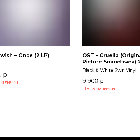
wish – Once (2 LP)
OST – Cruella (Origin
Picture Soundtrack) 
Black & White Swirl Vinyl
0
р.
9 900
р.
 наличии
Нет в наличии