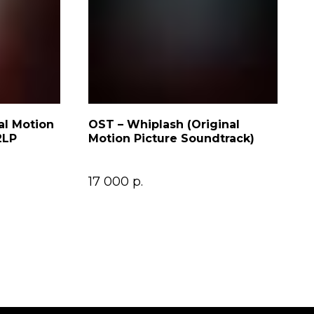
al Motion
OST – Whiplash (Original
2LP
Motion Picture Soundtrack)
17 000
р.