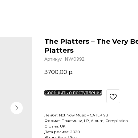
The Platters – The Very B
Platters
Артикул:
NW0992
3700,00
р.
Сообщить о поступлении
Лейбл: Not Now Music – CATLP198
Формат: Пластинки, LP, Album, Compilation
Страна: UK
Дата релиза: 2020
Жанр: Funk / Soul