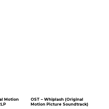
al Motion
OST – Whiplash (Original
2LP
Motion Picture Soundtrack)