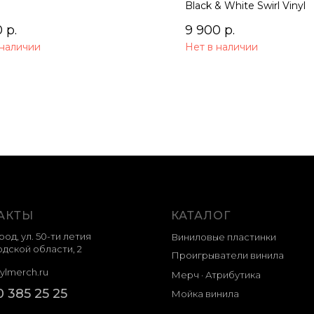
dtrack) 2LP
Black & White Swirl Vinyl
0
р.
9 900
р.
 наличии
Нет в наличии
АКТЫ
КАТАЛОГ
род, ул. 50-ти летия
Виниловые пластинки
дской области, 2
Проигрыватели винила
ylmerch.ru
Мерч · Атрибутика
0 385 25 25
Мойка винила