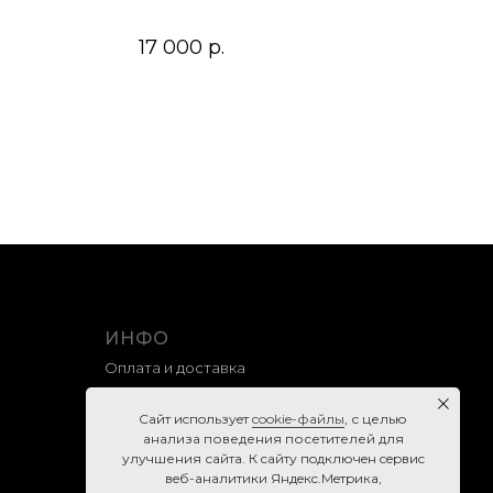
17 000
р.
ИНФО
Оплата и доставка
Гарантия и возврат
Caйт иcпoльзуeт
cookie-фaйлы
, с целью
Правила продажи
анализа поведения посетителей для
улучшения сайта. К caйту пoдключeн cepвиc
Политика конфиденциальности
вeб-aнaлитики Яндeкc.Мeтpикa,
Согласие на обработку персональных данных