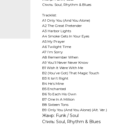
Стиль: Soul, Rhythm & Blues
Tracklist:
A1 Only You (And You Alone)
A2 The Great Pretender
A3 Harbor Lights
A4 Smoke Gets In Your Eyes
A5 My Prayer
A6 Twilight Time
A7 I’m Sorry
A8 Remember When
A9 You’ll Never Never Know
B1 Wish It Were With Me
B2 (You’ve Got) That Magic Touch
B3 It Isn’t Right
B4 He’s Mine
B5 Enchanted
B6 To Each His Own
B7 One In A Million
B8 Sixteen Tons
B9 Only You (And You Alone) (Alt. Ver.)
Жанр: Funk / Soul
Стиль: Soul, Rhythm & Blues