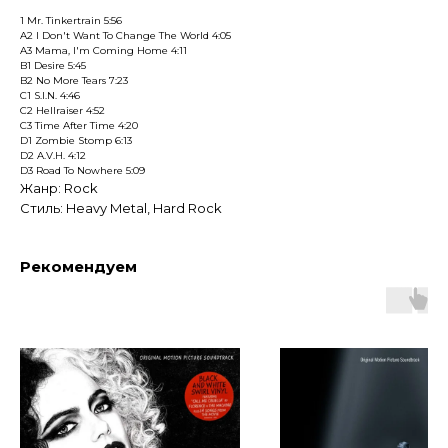
1 Mr. Tinkertrain 5:56
A2 I Don't Want To Change The World 4:05
A3 Mama, I'm Coming Home 4:11
B1 Desire 5:45
B2 No More Tears 7:23
C1 S.I.N. 4:46
C2 Hellraiser 4:52
C3 Time After Time 4:20
D1 Zombie Stomp 6:13
D2 A.V.H. 4:12
D3 Road To Nowhere 5:09
Жанр: Rock
Стиль: Heavy Metal, Hard Rock
Рекомендуем