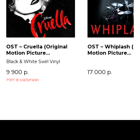
OST – Cruella (Original
OST – Whiplash (Or
Motion Picture
Motion Picture
Soundtrack) 2LP
Soundtrack)
Black & White Swirl Vinyl
9 900
р.
17 000
р.
Нет в наличии