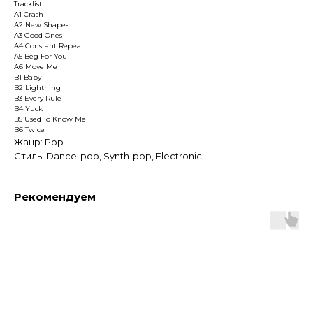
Tracklist:
A1 Crash
A2 New Shapes
A3 Good Ones
A4 Constant Repeat
A5 Beg For You
A6 Move Me
B1 Baby
B2 Lightning
B3 Every Rule
B4 Yuck
B5 Used To Know Me
B6 Twice
Жанр: Pop
Стиль: Dance-pop, Synth-pop, Electronic
Рекомендуем