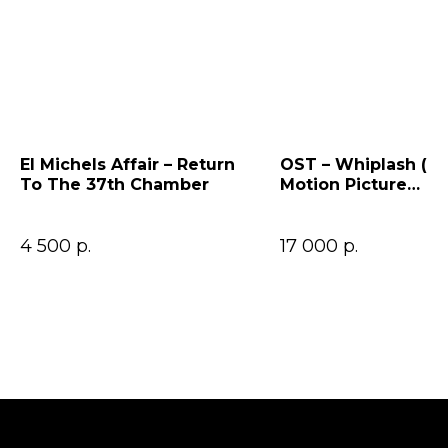
El Michels Affair – Return
OST – Whiplash (Or
To The 37th Chamber
Motion Picture
Soundtrack)
4 500
р.
17 000
р.