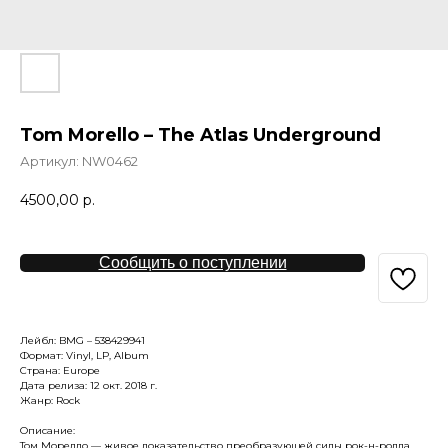
Tom Morello – The Atlas Underground
Артикул:
NW0462
4500,00
р.
Сообщить о поступлении
Лейбл: BMG – 538429941
Формат: Vinyl, LP, Album
Страна: Europe
Дата релиза: 12 окт. 2018 г.
Жанр: Rock
Описание:
Том Морелло — живое доказательство преобразующей силы рок-н-ролла.