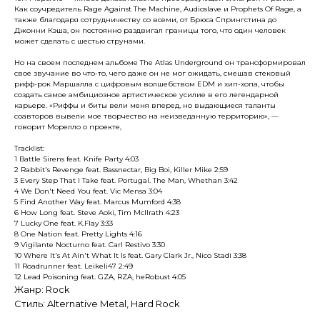
Как соучредитель Rage Against The Machine, Audioslave и Prophets Of Rage, а
также благодаря сотрудничеству со всеми, от Брюса Спрингстина до
Джонни Кэша, он постоянно раздвигал границы того, что один человек
может сделать с шестью струнами.
Но на своем последнем альбоме The Atlas Underground он трансформировал
свое звучание во что-то, чего даже он не мог ожидать, смешав стековый
рифф-рок Маршалла с цифровым волшебством EDM и хип-хопа, чтобы
создать самое амбициозное артистическое усилие в его легендарной
карьере. «Риффы и биты вели меня вперед, но выдающиеся таланты
соавторов вывели мое творчество на неизведанную территорию», —
говорит Морелло о проекте,
Tracklist:
1 Battle Sirens feat. Knife Party 4:03
2 Rabbit's Revenge feat. Bassnectar, Big Boi, Killer Mike 2:59
3 Every Step That I Take feat. Portugal. The Man, Whethan 3:42
4 We Don't Need You feat. Vic Mensa 3:04
5 Find Another Way feat. Marcus Mumford 4:38
6 How Long feat. Steve Aoki, Tim McIlrath 4:23
7 Lucky One feat. K.Flay 3:33
8 One Nation feat. Pretty Lights 4:16
9 Vigilante Nocturno feat. Carl Restivo 3:30
10 Where It's At Ain't What It Is feat. Gary Clark Jr., Nico Stadi 3:38
11 Roadrunner feat. Leikeli47 2:49
12 Lead Poisoning feat. GZA, RZA, heRobust 4:05
Жанр: Rock
Стиль: Alternative Metal, Hard Rock