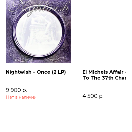
Nightwish – Once (2 LP)
El Michels Affair – 
To The 37th Cham
9 900
р.
4 500
р.
Нет в наличии