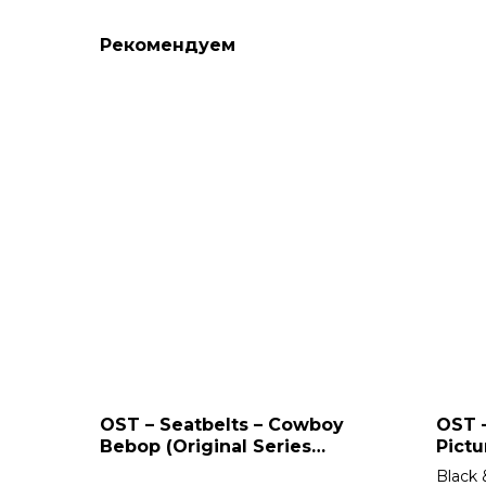
Рекомендуем
OST – Seatbelts – Cowboy
OST –
Bebop (Original Series
Pictu
Soundtrack) 2LP
Black 