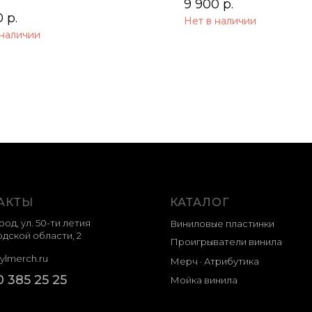
9 900
р.
0
р.
Нет в наличии
 наличии
АКТЫ
КАТАЛОГ
род, ул. 50-ти летия
Виниловые пластинки
дской области, 2
Проигрыватели винила
ylmerch.ru
Мерч · Атрибутика
0 385 25 25
Мойка винила