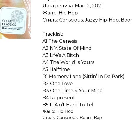
Дата релиза: Mar 12, 2021
Жанр: Hip Hop
Стиль: Conscious, Jazzy Hip-Hop, Bo
Tracklist:
A1 The Genesis
A2 N.Y. State Of Mind
A3 Life’s A Bitch
A4 The World Is Yours
A5 Halftime
B1 Memory Lane (Sittin’ In Da Park)
B2 One Love
B3 One Time 4 Your Mind
B4 Represent
B5 It Ain’t Hard To Tell
Жанр: Hip Hop
Стиль: Conscious, Boom Bap